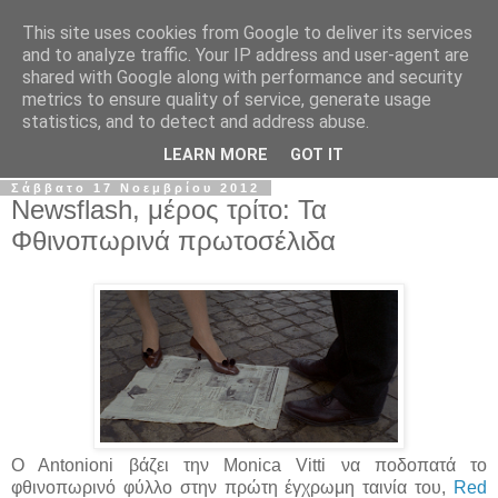
This site uses cookies from Google to deliver its services
The Frame Game
and to analyze traffic. Your IP address and user-agent are
shared with Google along with performance and security
metrics to ensure quality of service, generate usage
Κινηματογραφόφιλος από κούνια αλλά όχι το μωρό της
statistics, and to detect and address abuse.
Ρόζμαρι.
LEARN MORE
GOT IT
Σάββατο 17 Νοεμβρίου 2012
Newsflash, μέρος τρίτο: Τα
Φθινοπωρινά πρωτοσέλιδα
O Antonioni βάζει την Monica Vitti να ποδοπατά το
φθινοπωρινό φύλλο στην πρώτη έγχρωμη ταινία του,
Red