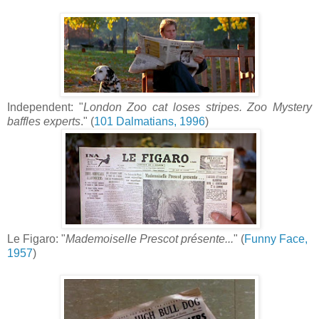
Independent: "
London Zoo cat loses stripes. Zoo Mystery
baffles experts
." (
101 Dalmatians, 1996
)
Le Figaro: "
Mademoiselle Prescot présente...
" (
Funny Face,
1957
)