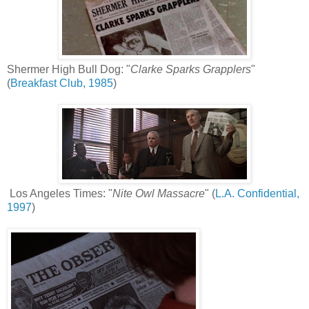
Shermer High Bull Dog: "
Clarke Sparks Grapplers
"
(
Breakfast Club, 1985
)
Los Angeles Times: "
Nite Owl Massacre
" (
L.A. Confidential,
1997
)