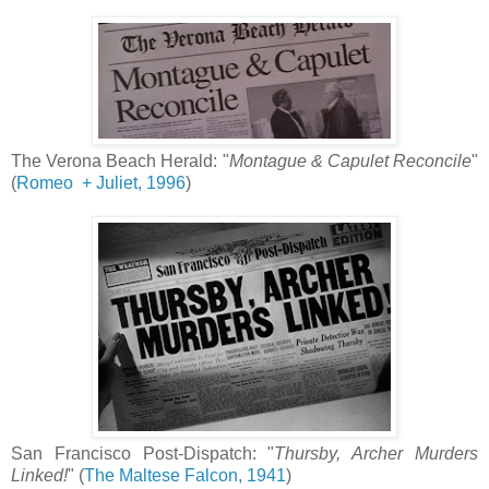
The Verona Beach Herald: "
Montague & Capulet Reconcile
"
(
Romeo + Juliet, 1996
)
San Francisco Post-Dispatch: "
Thursby, Archer Murders
Linked!
" (
The Maltese Falcon, 1941
)