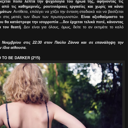
ρίζεται πολύ λεπτά την ψυχολογία του ήρωά της, αφήνοντας τις
πό τις καθημερινές, ρουτινιάρικες εργασίες και χωρίς να κάνει
σμάτων
. Αντίθετα, επιλέγει να χτίζει την ένταση σταδιακά και να βασίζεται
αι στις ματιές των ίδιων των πρωταγωνιστών.
Είναι αξιοθαύμαστο το
υ θα κατάστρεφε την ισορροπία ...δεν έρχεται τελικά ποτέ, κάνοντας
α τον θεατή
. Δεν είναι για όλους, όμως, δείτε το αν εκτιμάτε το καλό
7 Νοεμβρίου στις 22:30 στον Παύλο Ζάννα και σε επανάληψη την
ν ίδια αίθουσα.
 TO BE DARKER (2*/5)