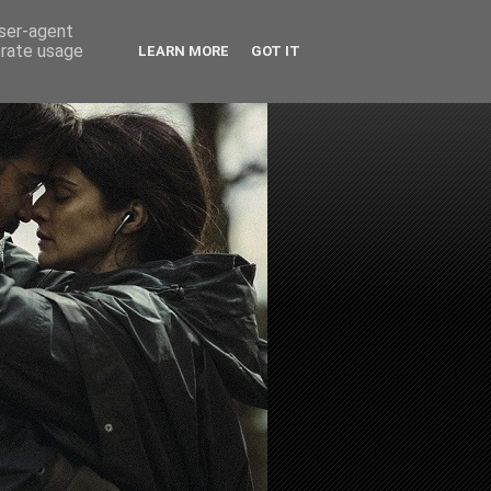
user-agent
erate usage
LEARN MORE
GOT IT