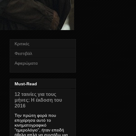
Κριτικές
Φεστιβάλ
Αφιερώματα
Must-Read
12 ταινίες για τους
μήνες: Η έκδοση του
2016
Την πρώτη φορά που
επιχείρησα αυτό το
κινηματογραφικό
"ημερολόγιο", ήταν επειδή
ήθελα απλά να συντάξω μια