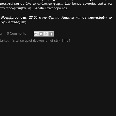
αφερθεί και σε όλο το υπόλοιπο φιλμ... Σαν bonus εργασία, ψάξτε να
 την προ-φεστιβαλική... Adele Exarchopoulos.
7 Νοεμβρίου στις 23:00 στην Φρίντα Λιάππα και σε επανάληψη το
 Τζον Κασσαβέτη.
μ.
0 Comments
darker
,
It's all so quiet (Boven is het stil)
,
Tiff54