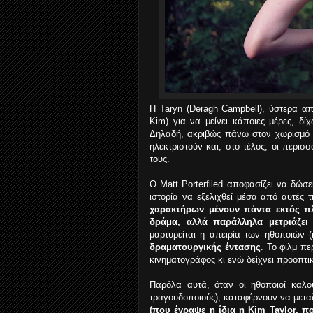
Η Taryn (Deragh Campbell), ύστερα από
Kim) για να μείνει κάποιες μέρες, δί
Δηλαδή, ακριβώς πάνω στον χωρισμό τ
ηλεκτριστούν και, στο τέλος, οι περισ
τους.
Ο Matt Porterfiled αποφασίζει να δώσ
ιστορία να εξελιχθεί μέσα από αυτές 
χαρακτήρων μένουν πάντα εκτός πλ
δράμα, αλλά παράλληλα μετριάζει
μαρτυρείται η απειρία των ηθοποιών (
δραματουργικής έντασης
. Το φιλμ πε
κινηματογράφος κι ενώ δείχνει προοπτικέ
Παρόλα αυτά, όταν οι ηθοποιοί καλο
τραγουδοποιούς), καταφέρνουν να μετ
(που έγραψε η ίδια η Kim Taylor, π