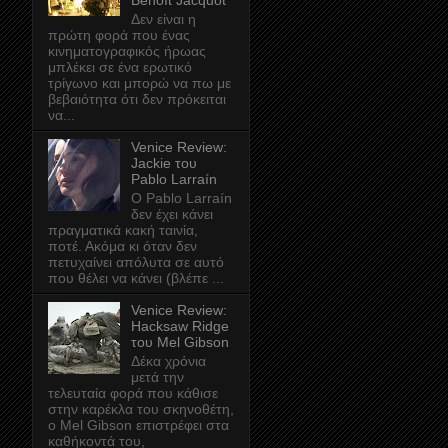
Benoît Jacquot
Δεν είναι η
πρώτη φορά που ένας
κινηματογραφικός ήρωας
μπλέκει σε ένα ερωτικό
τρίγωνο και μπορώ να πω με
βεβαιότητα ότι δεν πρόκειται
να...
Venice Review:
Jackie του
Pablo Larraín
Ο Pablo Larraín
δεν έχει κάνει
πραγματικά κακή ταινία,
ποτέ. Ακόμα κι όταν δεν
πετυχαίνει απόλυτα σε αυτό
που θέλει να κάνει (βλέπε ...
Venice Review:
Hacksaw Ridge
του Mel Gibson
Δέκα χρόνια
μετά την
τελευταία φορά που κάθισε
στην καρέκλα του σκηνοθέτη,
ο Mel Gibson επιστρέφει στα
καθήκοντά του,