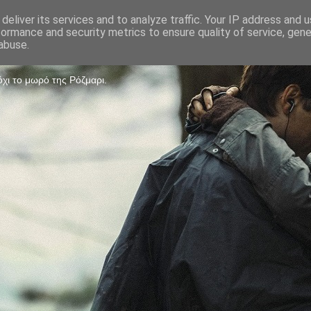
deliver its services and to analyze traffic. Your IP address and 
formance and security metrics to ensure quality of service, gen
Game
abuse.
χι το μωρό της Ρόζμαρι.