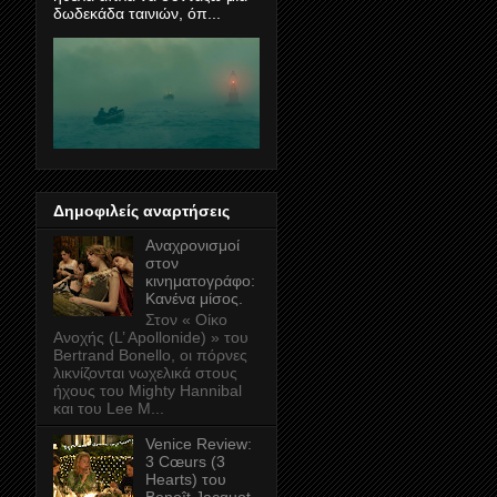
δωδεκάδα ταινιών, όπ...
Δημοφιλείς αναρτήσεις
Αναχρονισμοί
στον
κινηματογράφο:
Κανένα μίσος.
Στον « Οίκο
Ανοχής (L’ Apollonide) » του
Bertrand Bonello, οι πόρνες
λικνίζονται νωχελικά στους
ήχους του Mighty Hannibal
και του Lee M...
Venice Review:
3 Cœurs (3
Hearts) του