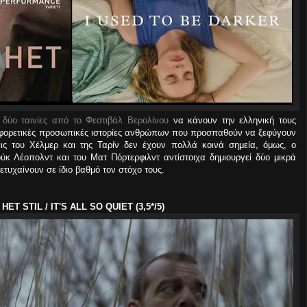
ι
δύο ταινίες από το Φεστιβάλ Βερολίνου
να κάνουν την ελληνική τους
ιαφορετικές προσωπικές ιστορίες ανθρώπων που προσπαθούν να ξεφύγουν
ις του Χέλμερ και της Ταρίν δεν έχουν πολλά κοινά σημεία, όμως, ο
ύκ Λέοπολντ και του Ματ Πόρτερφιλντ αντίστοιχα δημιουργεί δύο μικρά
τυχαίνουν σε ίδιο βαθμό τον στόχο τους.
T STIL / IT'S ALL SO QUIET (3,5*/5)