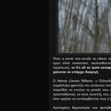
Ήταν η ταινία που άνοιξε τις ειδικές
αργό αλλά ουσιαστικό, ακολουθώντα
παρέλευση,
το It's all so quiet κατ
φαίνεται να υπάρχει διαφυγή
.
Ο Helmer (Jeroen Willems, ο Ολλανδό
παράλληλα φροντίζει τον κατάκοιτο πατέρ
παρελθόν να εντείνει τις μεταξύ τους 
προσπαθώντας να είναι συνεπής στις υ
όταν αρχίσει να αντιλαμβάνεται πως η ζ
Αγαπημένη θεματολογία των φεστιβ