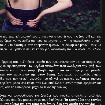
 μία ερωτική απογοήτευση, πηγαίνει στους θείους της (τον Bill και την
χως όμως να γνωρίζει ότι τους πετυχαίνει στην πιο ακατάλληλη στιγμή.
ους. Στο διάστημα των επομένων ημερών, οι δυναμικές μεταξύ τους θα
σότεροι θα βρεθούν σε μία καινούρια κατάσταση που θα ορίσει το μέλλον
ει έμφαση στις συζητήσεις μεταξύ των πρωταγωνιστών και να αφήσει την
τις αλληλεπιδράσεις.
Τα μεγάλα γεγονότα που αλλάζουν την ζωή των
άνου και αυτό σίγουρα βοηθά την ταινία να αποφύγει το μεγάλο
 και τον αντίκτυπό της στον θεατή
. Δυστυχώς, σε πολλές σκηνές
ιδιαίτερα των νέων), γεγονός που οδηγεί σε μερικές
αμήχανες σκηνές
ριορίζεται μέσα στα κλισέ που έχει επιβάλλει ο ανεξάρτητος αμερικάνικος
ς, δεν τις εκπληρώνει μέχρι το τέλος της ταινίας.
ύνται να τραγουδήσουν (το ζευγάρι που χωρίζει αποτελείται από δύο
αδώσουν όσα δεν μπόρεσαν με τους διαλόγους.
Τα τραγούδια της ταινίας
ου υποδύεται και την Kim) περιέχουν όλη την ουσία της ταινίας
. Αν