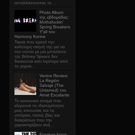
ανταλλάσσοντας το ...
Photo Album
της εβδομάδας:
Mothafuckin'
Spring Breakers
Y'all του
Harmony Korine
Ταινία που κρατά την
καλύτερη σκηνή της για να
την ντύσει με μια μπαλάντα
της Britney Spears δεν
δικαιούται κάτι λιγότερο από
το χειροκ...
Venice Review:
La Región
Salvaje (The
Untamed) του
Amat Escalante
Το κοινωνικό σινεμά που
εξερευνά τις ιδιαιτερότητες
μιας κοινωνίας και τις
υπόγειες τάσεις βίας και
διακρίσεων που την
χαρακτηρίζουν ανή...
Εγκαίνια λίστα: