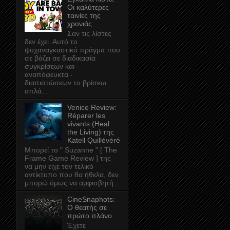
Οι καλύτερες
ταινίες της
χρονιάς
Σαν τις λίστες
δεν έχει. Αυτό το
ψυχαναγκαστικό πράγμα που
σε βάζει σε διαδικασία
συγκρίσεων και -
αναπόφευκτα -
διαπιστώσεων το βρίσκω
απλά...
Venice Review:
Réparer les
vivants (Heal
the Living) της
Katell Quillévéré
Μπορεί το " Suzanne " [ The
Frame Game Review ] της
να μην είχε τον τελικό
αντίκτυπο που θα ήθελα, δεν
μπορώ όμως να αμφισβητή...
CineSnaphots:
Ο θεατής σε
πρώτο πλάνο
Έχετε