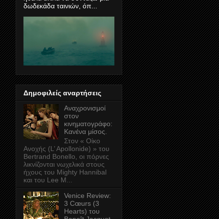
δωδεκάδα ταινιών, όπ...
Δημοφιλείς αναρτήσεις
Αναχρονισμοί
στον
κινηματογράφο:
Κανένα μίσος.
Στον « Οίκο
Ανοχής (L’ Apollonide) » του
Bertrand Bonello, οι πόρνες
λικνίζονται νωχελικά στους
ήχους του Mighty Hannibal
και του Lee M...
Venice Review:
3 Cœurs (3
Hearts) του