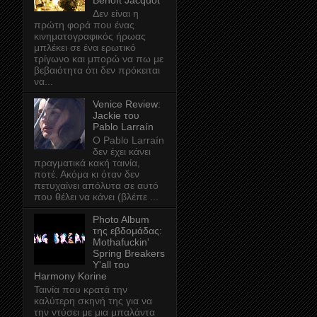
Benoît Jacquot
Δεν είναι η
πρώτη φορά που ένας
κινηματογραφικός ήρωας
μπλέκει σε ένα ερωτικό
τρίγωνο και μπορώ να πω με
βεβαιότητα ότι δεν πρόκειται
να...
Venice Review:
Jackie του
Pablo Larraín
Ο Pablo Larraín
δεν έχει κάνει
πραγματικά κακή ταινία,
ποτέ. Ακόμα κι όταν δεν
πετυχαίνει απόλυτα σε αυτό
που θέλει να κάνει (βλέπε ...
Photo Album
της εβδομάδας:
Mothafuckin'
Spring Breakers
Y'all του
Harmony Korine
Ταινία που κρατά την
καλύτερη σκηνή της για να
την ντύσει με μια μπαλάντα