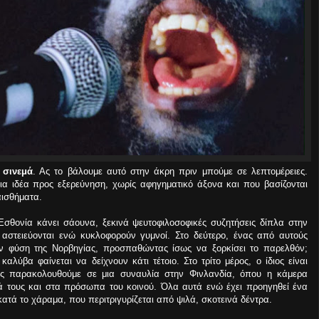
 σινεμά
. Ας το βάλουμε αυτό στην άκρη πριν μπούμε σε λεπτομέρειες.
ια ιδέα προς εξερεύνηση, χωρίς αφηγηματικό άξονα και που βασίζονται
αισθήματα.
Εσθονία κάνει σάουνα, ξεκινά ψευτοφιλοσοφικές συζητήσεις δίπλα στην
ι αστειεύονται ενώ κυκλοφορούν γυμνοί. Στο δεύτερο, ένας από αυτούς
ην φύση της Νορβηγίας, προσπαθώντας ίσως να ξορκίσει το παρελθόν;
αλύβα φαίνεται να δείχνουν κάτι τέτοιο. Στο τρίτο μέρος, ο ίδιος είναι
υς παρακολουθούμε σε μια συναυλία στην Φινλανδία, όπου η κάμερα
ά τους και στα πρόσωπα του κοινού. Όλα αυτά ενώ έχει προηγηθεί ένα
ατά το χάραμα, που περιτριγυρίζεται από ψιλά, σκοτεινά δέντρα.