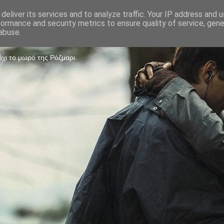
deliver its services and to analyze traffic. Your IP address and 
formance and security metrics to ensure quality of service, gen
Game
abuse.
χι το μωρό της Ρόζμαρι.