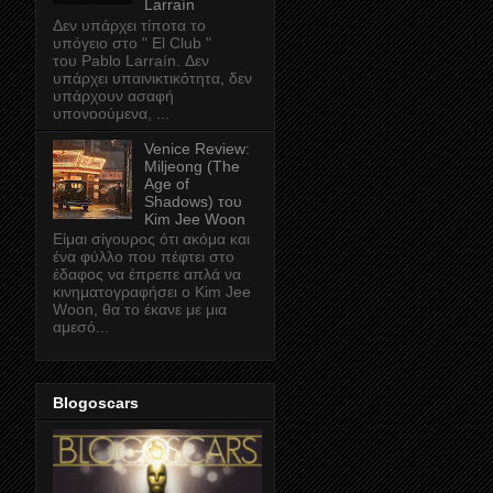
Larraín
Δεν υπάρχει τίποτα το
υπόγειο στο " El Club "
του Pablo Larraín. Δεν
υπάρχει υπαινικτικότητα, δεν
υπάρχουν ασαφή
υπονοούμενα, ...
Venice Review:
Miljeong (The
Age of
Shadows) του
Kim Jee Woon
Είμαι σίγουρος ότι ακόμα και
ένα φύλλο που πέφτει στο
έδαφος να έπρεπε απλά να
κινηματογραφήσει ο Kim Jee
Woon, θα το έκανε με μια
αμεσό...
Blogoscars