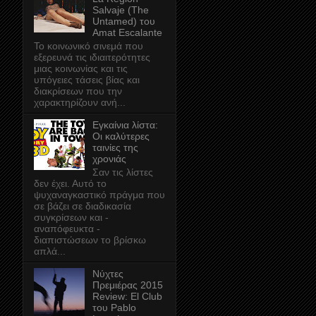
Salvaje (The
Untamed) του
Amat Escalante
Το κοινωνικό σινεμά που
εξερευνά τις ιδιαιτερότητες
μιας κοινωνίας και τις
υπόγειες τάσεις βίας και
διακρίσεων που την
χαρακτηρίζουν ανή...
Εγκαίνια λίστα:
Οι καλύτερες
ταινίες της
χρονιάς
Σαν τις λίστες
δεν έχει. Αυτό το
ψυχαναγκαστικό πράγμα που
σε βάζει σε διαδικασία
συγκρίσεων και -
αναπόφευκτα -
διαπιστώσεων το βρίσκω
απλά...
Νύχτες
Πρεμιέρας 2015
Review: El Club
του Pablo