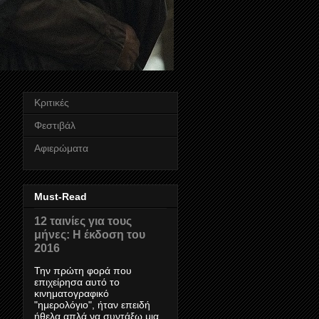
Κριτικές
Φεστιβάλ
Αφιερώματα
Must-Read
12 ταινίες για τους
μήνες: Η έκδοση του
2016
Την πρώτη φορά που
επιχείρησα αυτό το
κινηματογραφικό
"ημερολόγιο", ήταν επειδή
ήθελα απλά να συντάξω μια