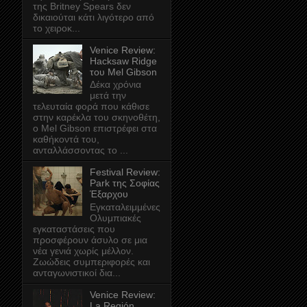
της Britney Spears δεν
δικαιούται κάτι λιγότερο από
το χειροκ...
Venice Review:
Hacksaw Ridge
του Mel Gibson
Δέκα χρόνια
μετά την
τελευταία φορά που κάθισε
στην καρέκλα του σκηνοθέτη,
ο Mel Gibson επιστρέφει στα
καθήκοντά του,
ανταλλάσσοντας το ...
Festival Review:
Park της Σοφίας
Έξαρχου
Εγκαταλειμμένες
Ολυμπιακές
εγκαταστάσεις που
προσφέρουν άσυλο σε μια
νέα γενιά χωρίς μέλλον.
Ζωώδεις συμπεριφορές και
ανταγωνιστικοί δια...
Venice Review:
La Región