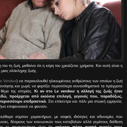
ου τη ζωή, μαθαίνει ότι η κόρη του χρειάζεται χρήματα. Και αυτή είναι η
 μιας ολόκληρης ζωής.
e Vendeur
) να παρακολουθεί ηλικιωμένους ανθρώπους των οποίων η ζωή
τανόησης και χωρίς να φορτίζει περισσότερο συναισθηματικά τα πράγματα
 θέμα της ιστορίας.
Κι αν στο Le vendeur η αλλαγή της ζωής ήταν
 εδώ, προέρχεται από εκούσια επιλογή, γεγονός που, παραδόξως,
 περισσότερο επιδραστικά.
Στο επίκεντρο και πάλι μια στωική ερμηνεία,
ήνει επιφανειακά να φανούν.
ξεκάθαρο σύμπαν χαρακτήρων, με σαφείς ιδιότητες και αδυναμίες που
γένειας, δέσμιους των κοινωνικών τους καταβολών αλλά γεμάτους διάθεση
αι το σημαντικότερο είναι ότι
φαίνεται πόσο αγαπά αυτούς τους