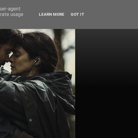
user-agent
erate usage
LEARN MORE
GOT IT