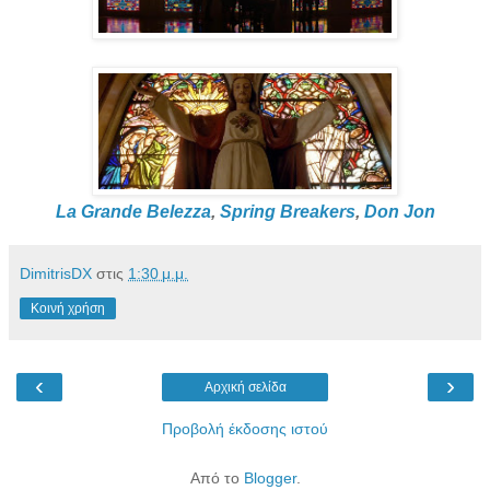
La Grande Belezza
,
Spring Breakers
,
Don Jon
DimitrisDX
στις
1:30 μ.μ.
Κοινή χρήση
‹
›
Αρχική σελίδα
Προβολή έκδοσης ιστού
Από το
Blogger
.