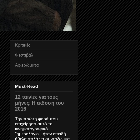
Κριτικές
Φεστιβάλ
Αφιερώματα
Must-Read
12 ταινίες για τους
μήνες: Η έκδοση του
2016
Την πρώτη φορά που
επιχείρησα αυτό το
κινηματογραφικό
"ημερολόγιο", ήταν επειδή
ήθελα απλά να συντάξω μια