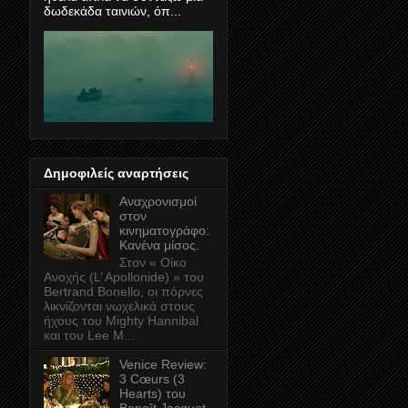
δωδεκάδα ταινιών, όπ...
Δημοφιλείς αναρτήσεις
Αναχρονισμοί
στον
κινηματογράφο:
Κανένα μίσος.
Στον « Οίκο
Ανοχής (L’ Apollonide) » του
Bertrand Bonello, οι πόρνες
λικνίζονται νωχελικά στους
ήχους του Mighty Hannibal
και του Lee M...
Venice Review:
3 Cœurs (3
Hearts) του