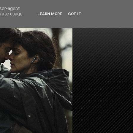
user-agent
erate usage
LEARN MORE
GOT IT