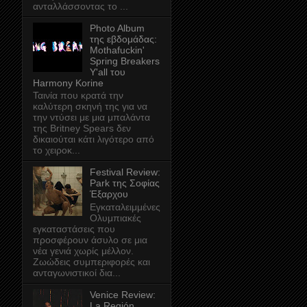
ανταλλάσσοντας το ...
Photo Album
της εβδομάδας:
Mothafuckin'
Spring Breakers
Y'all του
Harmony Korine
Ταινία που κρατά την
καλύτερη σκηνή της για να
την ντύσει με μια μπαλάντα
της Britney Spears δεν
δικαιούται κάτι λιγότερο από
το χειροκ...
Festival Review:
Park της Σοφίας
Έξαρχου
Εγκαταλειμμένες
Ολυμπιακές
εγκαταστάσεις που
προσφέρουν άσυλο σε μια
νέα γενιά χωρίς μέλλον.
Ζωώδεις συμπεριφορές και
ανταγωνιστικοί δια...
Venice Review:
La Región