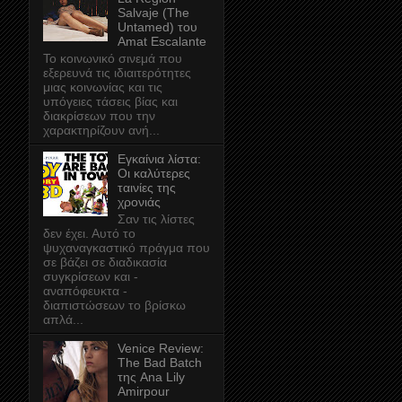
Salvaje (The
Untamed) του
Amat Escalante
Το κοινωνικό σινεμά που
εξερευνά τις ιδιαιτερότητες
μιας κοινωνίας και τις
υπόγειες τάσεις βίας και
διακρίσεων που την
χαρακτηρίζουν ανή...
Εγκαίνια λίστα:
Οι καλύτερες
ταινίες της
χρονιάς
Σαν τις λίστες
δεν έχει. Αυτό το
ψυχαναγκαστικό πράγμα που
σε βάζει σε διαδικασία
συγκρίσεων και -
αναπόφευκτα -
διαπιστώσεων το βρίσκω
απλά...
Venice Review:
The Bad Batch
της Ana Lily
Amirpour