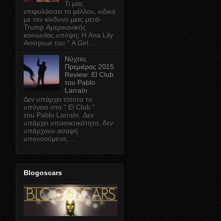
Τι μας
επιφυλάσσει το μέλλον, ειδικά
με τον κίνδυνο μιας μετά-
Trump Αμερικανικής
κοινωνίας υπόψη; Η Ana Lily
Amirpour του " A Girl ...
Νύχτες
Πρεμιέρας 2015
Review: El Club
του Pablo
Larraín
Δεν υπάρχει τίποτα το
υπόγειο στο " El Club "
του Pablo Larraín. Δεν
υπάρχει υπαινικτικότητα, δεν
υπάρχουν ασαφή
υπονοούμενα, ...
Blogoscars