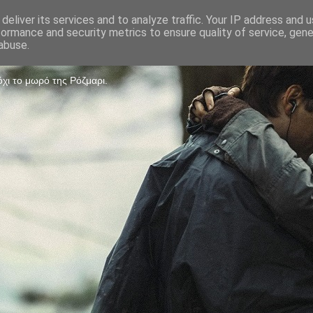
deliver its services and to analyze traffic. Your IP address and 
formance and security metrics to ensure quality of service, gen
Game
abuse.
χι το μωρό της Ρόζμαρι.