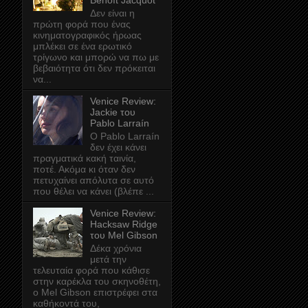
Benoît Jacquot
Δεν είναι η
πρώτη φορά που ένας
κινηματογραφικός ήρωας
μπλέκει σε ένα ερωτικό
τρίγωνο και μπορώ να πω με
βεβαιότητα ότι δεν πρόκειται
να...
Venice Review:
Jackie του
Pablo Larraín
Ο Pablo Larraín
δεν έχει κάνει
πραγματικά κακή ταινία,
ποτέ. Ακόμα κι όταν δεν
πετυχαίνει απόλυτα σε αυτό
που θέλει να κάνει (βλέπε ...
Venice Review:
Hacksaw Ridge
του Mel Gibson
Δέκα χρόνια
μετά την
τελευταία φορά που κάθισε
στην καρέκλα του σκηνοθέτη,
ο Mel Gibson επιστρέφει στα
καθήκοντά του,