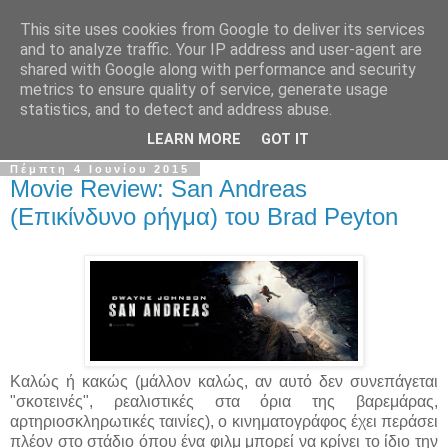
This site uses cookies from Google to deliver its services
The Frame Game
and to analyze traffic. Your IP address and user-agent are
shared with Google along with performance and security
metrics to ensure quality of service, generate usage
Κινηματογραφόφιλος από κούνια αλλά όχι το μωρό της
statistics, and to detect and address abuse.
Ρόζμαρι.
LEARN MORE
GOT IT
Πέμπτη 4 Ιουνίου 2015
Movie Review: San Andreas
(Επικίνδυνο ρήγμα) του Brad Peyton
Καλώς ή κακώς (μάλλον καλώς, αν αυτό δεν συνεπάγεται
"σκοτεινές", ρεαλιστικές στα όρια της βαρεμάρας,
αρτηριοσκληρωτικές ταινίες), ο κινηματογράφος έχει περάσει
πλέον στο στάδιο όπου ένα φιλμ μπορεί να κρίνει το ίδιο την