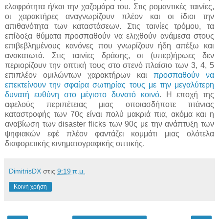
ελαφρότητα ή/και την χαζομάρα του. Στις ρομαντικές ταινίες,
οι χαρακτήρες αναγνωρίζουν πλέον και οι ίδιοι την
απιθανότητα των καταστάσεων. Στις ταινίες τρόμου, τα
επίδοξα θύματα προσπαθούν να ελιχθούν ανάμεσα στους
επιβεβλημένους κανόνες που γνωρίζουν ήδη απέξω και
ανακατωτά. Στις ταινίες δράσης, οι (υπερ)ήρωες δεν
περιορίζουν την οπτική τους στο στενό πλαίσιο των 3, 4, 5
επιπλέον ομιλώντων χαρακτήρων και
προσπαθούν να
επεκτείνουν την σφαίρα σωτηρίας τους με την μεγαλύτερη
δυνατή ευθύνη στο μέγιστο δυνατό κοινό
. Η εποχή της
αφελούς περιπέτειας μιας οποιασδήποτε τιτάνιας
καταστροφής των 70ς είναι πολύ μακριά πια, ακόμα και η
αναβίωση των disaster flicks των 90ς με την ανάπτυξη των
ψηφιακών εφέ πλέον φαντάζει κομμάτι μιας ολότελα
διαφορετικής κινηματογραφικής οπτικής.
DimitrisDX
στις
9:19 π.μ.
Κοινή χρήση