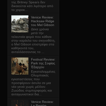
της Britney Spears δεν
δικαιούται κάτι λιγότερο από
το χειροκ...
Venice Review:
Hacksaw Ridge
του Mel Gibson
Δέκα χρόνια
μετά την
τελευταία φορά που κάθισε
στην καρέκλα του σκηνοθέτη,
ο Mel Gibson επιστρέφει στα
καθήκοντά του,
ανταλλάσσοντας το ...
Festival Review:
Park της Σοφίας
Έξαρχου
Εγκαταλειμμένες
Ολυμπιακές
εγκαταστάσεις που
προσφέρουν άσυλο σε μια
νέα γενιά χωρίς μέλλον.
Ζωώδεις συμπεριφορές και
ανταγωνιστικοί δια...
Venice Review:
La Región