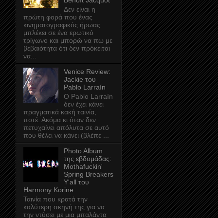
Benoît Jacquot
Δεν είναι η
πρώτη φορά που ένας
κινηματογραφικός ήρωας
μπλέκει σε ένα ερωτικό
τρίγωνο και μπορώ να πω με
βεβαιότητα ότι δεν πρόκειται
να...
Venice Review:
Jackie του
Pablo Larraín
Ο Pablo Larraín
δεν έχει κάνει
πραγματικά κακή ταινία,
ποτέ. Ακόμα κι όταν δεν
πετυχαίνει απόλυτα σε αυτό
που θέλει να κάνει (βλέπε ...
Photo Album
της εβδομάδας:
Mothafuckin'
Spring Breakers
Y'all του
Harmony Korine
Ταινία που κρατά την
καλύτερη σκηνή της για να
την ντύσει με μια μπαλάντα