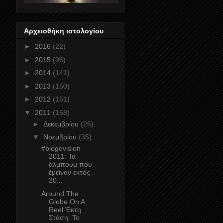
Αρχειοθήκη ιστολογίου
►
2016
(22)
►
2015
(96)
►
2014
(141)
►
2013
(150)
►
2012
(161)
▼
2011
(168)
►
Δεκεμβρίου
(25)
▼
Νοεμβρίου
(35)
#blogovision
2011: Τα
άλμπουμ που
έμειναν εκτός
20...
Around The
Globe On A
Reel Έκτη
Στάση: To