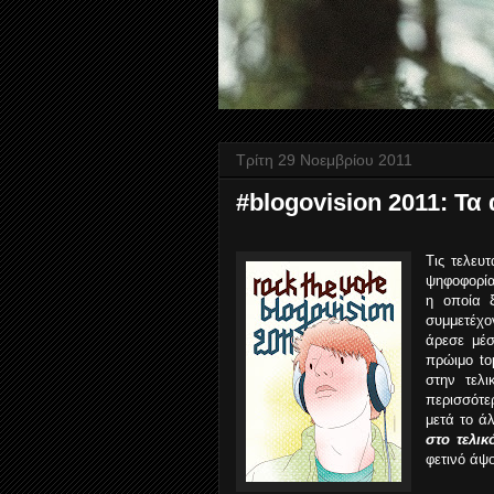
Τρίτη 29 Νοεμβρίου 2011
#blogovision 2011: Τα
Τις τελευ
ψηφοφορία 
η οποία 
συμμετέχο
άρεσε μέσ
πρώιμο to
στην τελι
περισσότε
μετά το ά
στο τελικ
φετινό άψο