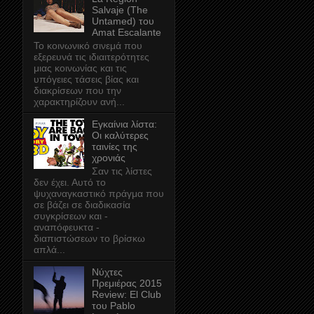
Salvaje (The
Untamed) του
Amat Escalante
Το κοινωνικό σινεμά που
εξερευνά τις ιδιαιτερότητες
μιας κοινωνίας και τις
υπόγειες τάσεις βίας και
διακρίσεων που την
χαρακτηρίζουν ανή...
Εγκαίνια λίστα:
Οι καλύτερες
ταινίες της
χρονιάς
Σαν τις λίστες
δεν έχει. Αυτό το
ψυχαναγκαστικό πράγμα που
σε βάζει σε διαδικασία
συγκρίσεων και -
αναπόφευκτα -
διαπιστώσεων το βρίσκω
απλά...
Νύχτες
Πρεμιέρας 2015
Review: El Club
του Pablo