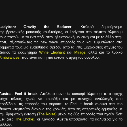
Ladytron: Gravity the Seducer
. Καθαρά δημιούργημα
της βρετανικής μουσικής κουλτούρας, οι Ladytron στο πέμπτο άλμπουμ
τους πατούν με το ένα πόδι στην ηλεκτρονική μουσική και με το άλλο στην
ποπ, αξιοποιώντας τις new wave επιρροές τους και εμφυσώντας στα
κομμάτια τους μια ευαισθησία σχεδόν από τα 70ς. Ξεχωριστές στιγμές του
δίσκου τα εκκινητήρια
White Elephant
και
Mirage
, αλλά και το λυρικό
Ambulances
, που είναι και η πιο έντονη στιγμή του συνόλου.
Austra - Feel it break
. Απόλυτα συνεπές concept άλμπουμ, από αρχής
μέχρι τέλους, χωρίς να κουράζει και με συνεχείς εναλλαγές που
προδίδουν τις επιρροές του γκρουπ, το Feel it break ανοίκει στα πιο
δυνατά ντεμπούτο δίσκους της χρονιάς. Από τις οπερετικές ερμηνείες με
την δραματική ένταση (
The Noise
) μέχρι τις 80ς επιρροές που ηχούν Soft
Cell (δες
The Choke
), οι Καναδοί Austra υπόσχονται τα καλύτερα για το
μέλλον.