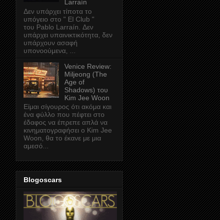
Larraín
Δεν υπάρχει τίποτα το
υπόγειο στο " El Club "
του Pablo Larraín. Δεν
υπάρχει υπαινικτικότητα, δεν
υπάρχουν ασαφή
υπονοούμενα, ...
Venice Review:
Miljeong (The
Age of
Shadows) του
Kim Jee Woon
Είμαι σίγουρος ότι ακόμα και
ένα φύλλο που πέφτει στο
έδαφος να έπρεπε απλά να
κινηματογραφήσει ο Kim Jee
Woon, θα το έκανε με μια
αμεσό...
Blogoscars