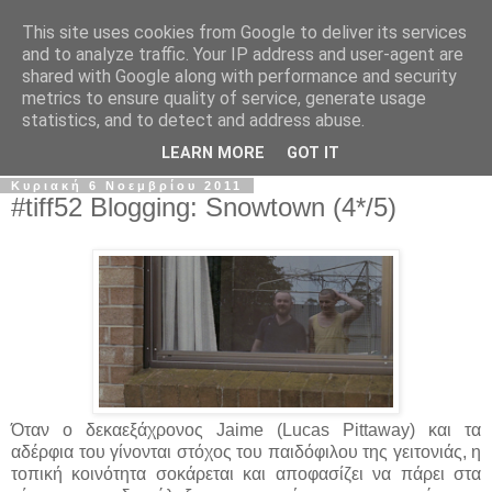
This site uses cookies from Google to deliver its services
The Frame Game
and to analyze traffic. Your IP address and user-agent are
shared with Google along with performance and security
metrics to ensure quality of service, generate usage
Κινηματογραφόφιλος από κούνια αλλά όχι το μωρό της
statistics, and to detect and address abuse.
Ρόζμαρι.
LEARN MORE
GOT IT
Κυριακή 6 Νοεμβρίου 2011
#tiff52 Blogging: Snowtown (4*/5)
Όταν ο δεκαεξάχρονος Jaime (Lucas Pittaway) και τα
αδέρφια του γίνονται στόχος του παιδόφιλου της γειτονιάς, η
τοπική κοινότητα σοκάρεται και αποφασίζει να πάρει στα