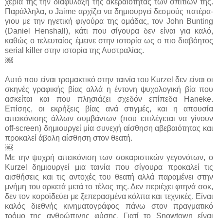
χέρια της την διαφύλαξη της ακεραιότητας των σπιτιών της.
Παράλληλα, ο Jaime αρχίζει να δημιουργεί δεσμούς πατέρα-
γιου με την ηγετική φιγούρα της ομάδας, τον John Bunting
(Daniel Henshall), κάτι που σίγουρα δεν είναι για καλό,
καθώς ο τελευταίος έμεινε στην ιστορία ως ο πιο διαβόητος
serial killer στην ιστορία της Αυστραλίας.
￼
Αυτό που είναι τρομακτικό στην ταινία του Kurzel δεν είναι οι
σκηνές γραφικής βίας αλλά η έντονη ψυχολογική βία που
ασκείται και που πλησιάζει σχεδόν επίπεδα Haneke.
Επίσης, οι εκρήξεις βίας ανά στιγμές, και η απουσία
απεικόνισης άλλων συμβάντων (που επιλέγεται να γίνουν
off-screen) δημιουργεί μία συνεχή αίσθηση αβεβαιότητας και
προκαλεί άβολη αίσθηση στον θεατή.
￼
Με την ψυχρή απεικόνιση των σοκαριστικών γεγονότων, ο
Kurzel δημιουργεί μια ταινία που σίγουρα προκαλεί τις
αισθήσεις και τις αντοχές του θεατή αλλά παραμένει στην
μνήμη του αρκετά μετά το τέλος της. Δεν περιέχει φτηνά σοκ,
δεν τον κοροϊδεύει με ξεπερασμένα κόλπα και τεχνικές. Είναι
καλός διεθνής κινηματογράφος πάνω στον πραγματικό
τρόμο της ανθρώπινης φύσης. Γιατί το Snowtown είναι