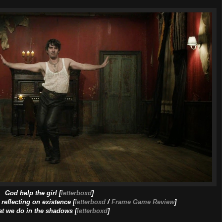
God help the girl [
letterboxd
]
reflecting on existence [
letterboxd
/
Frame Game Review
]
t we do in the shadows [
letterboxd
]