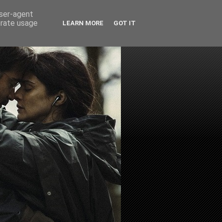
user-agent
erate usage
LEARN MORE
GOT IT