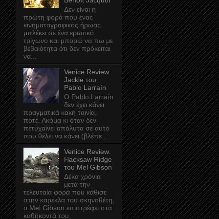
Benoît Jacquot
Δεν είναι η
πρώτη φορά που ένας
κινηματογραφικός ήρωας
μπλέκει σε ένα ερωτικό
τρίγωνο και μπορώ να πω με
βεβαιότητα ότι δεν πρόκειται
να...
Venice Review:
Jackie του
Pablo Larraín
Ο Pablo Larraín
δεν έχει κάνει
πραγματικά κακή ταινία,
ποτέ. Ακόμα κι όταν δεν
πετυχαίνει απόλυτα σε αυτό
που θέλει να κάνει (βλέπε ...
Venice Review:
Hacksaw Ridge
του Mel Gibson
Δέκα χρόνια
μετά την
τελευταία φορά που κάθισε
στην καρέκλα του σκηνοθέτη,
ο Mel Gibson επιστρέφει στα
καθήκοντά του,