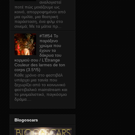
αναλογιστεί
ποτέ πώς μοιάζουμε ως
κοινό, απορροφημένοι από
μια ομιλία, μια θεατρική
παράσταση, ένα φιλμ στο
σινεμά; Με τα μάτια πρ...
#Tiff54 Το
παράξενο
χρώμα που
έχουν τα
δάκρυα του
κορμιού σου / L’Étrange
Couleur des larmes de ton
corps (3.5*/5)
Κάθε χρόνο στο φεστιβάλ
υπάρχει μια ταινία που
ξεχωρίζει από το κοινωνικό
φεστιβαλικό mainstream και
το μινιμαλιστικό, παγκόσμιο
δράμα....
Blogoscars