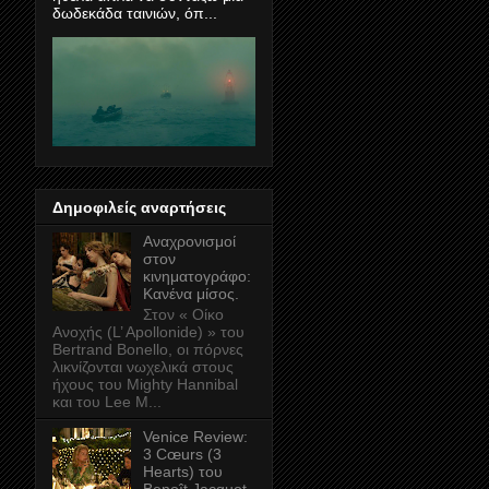
δωδεκάδα ταινιών, όπ...
Δημοφιλείς αναρτήσεις
Αναχρονισμοί
στον
κινηματογράφο:
Κανένα μίσος.
Στον « Οίκο
Ανοχής (L’ Apollonide) » του
Bertrand Bonello, οι πόρνες
λικνίζονται νωχελικά στους
ήχους του Mighty Hannibal
και του Lee M...
Venice Review:
3 Cœurs (3
Hearts) του