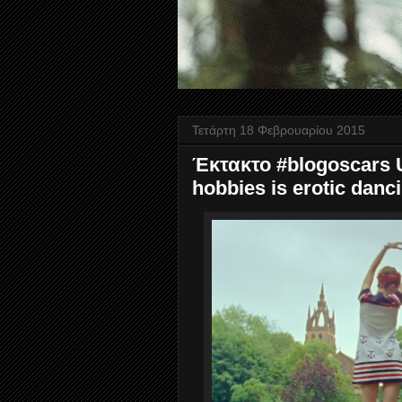
Τετάρτη 18 Φεβρουαρίου 2015
Έκτακτο #blogoscars Un
hobbies is erotic danc