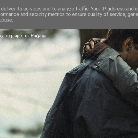
deliver its services and to analyze traffic. Your IP address and 
formance and security metrics to ensure quality of service, gen
Game
abuse.
χι το μωρό της Ρόζμαρι.