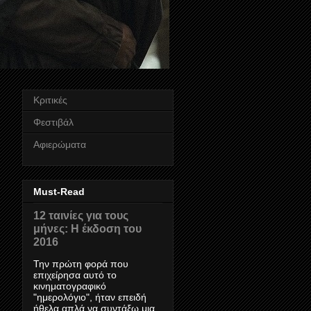
Κριτικές
Φεστιβάλ
Αφιερώματα
Must-Read
12 ταινίες για τους
μήνες: Η έκδοση του
2016
Την πρώτη φορά που
επιχείρησα αυτό το
κινηματογραφικό
"ημερολόγιο", ήταν επειδή
ήθελα απλά να συντάξω μια