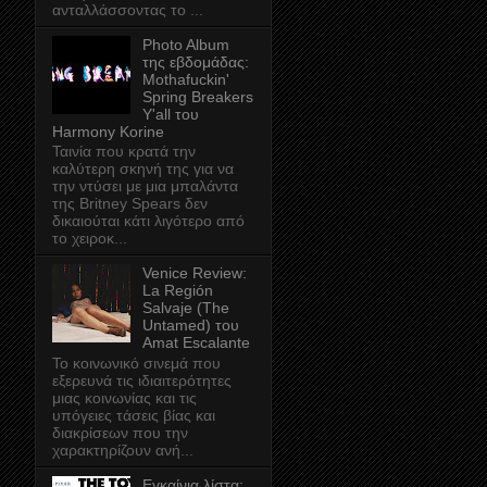
ανταλλάσσοντας το ...
Photo Album
της εβδομάδας:
Mothafuckin'
Spring Breakers
Y'all του
Harmony Korine
Ταινία που κρατά την
καλύτερη σκηνή της για να
την ντύσει με μια μπαλάντα
της Britney Spears δεν
δικαιούται κάτι λιγότερο από
το χειροκ...
Venice Review:
La Región
Salvaje (The
Untamed) του
Amat Escalante
Το κοινωνικό σινεμά που
εξερευνά τις ιδιαιτερότητες
μιας κοινωνίας και τις
υπόγειες τάσεις βίας και
διακρίσεων που την
χαρακτηρίζουν ανή...
Εγκαίνια λίστα: