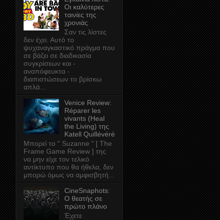
Οι καλύτερες
ταινίες της
χρονιάς
Σαν τις λίστες
δεν έχει. Αυτό το
ψυχαναγκαστικό πράγμα που
σε βάζει σε διαδικασία
συγκρίσεων και -
αναπόφευκτα -
διαπιστώσεων το βρίσκω
απλά...
Venice Review:
Réparer les
vivants (Heal
the Living) της
Katell Quillévéré
Μπορεί το " Suzanne " [ The
Frame Game Review ] της
να μην είχε τον τελικό
αντίκτυπο που θα ήθελα, δεν
μπορώ όμως να αμφισβητή...
CineSnaphots:
Ο θεατής σε
πρώτο πλάνο
Έχετε