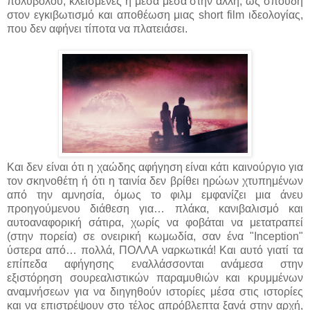
πολυβόλου, κλεισμένες η μέσα μέσα στην άλλη, ως σπουδή
στον εγκιβωτισμό και αποθέωση μιας short film ιδεολογίας,
που δεν αφήνει τίποτα να πλατειάσει.
Και δεν είναι ότι η χαώδης αφήγηση είναι κάτι καινούργιο για
τον σκηνοθέτη ή ότι η ταινία δεν βρίθει ηρώων χτυπημένων
από την αμνησία, όμως το φιλμ εμφανίζει μια άνευ
προηγούμενου διάθεση για… πλάκα, κανιβαλισμό και
αυτοαναφορική σάτιρα, χωρίς να φοβάται να μετατραπεί
(στην πορεία) σε ονειρική κωμωδία, σαν ένα "Inception"
ύστερα από… πολλά, ΠΟΛΛΑ ναρκωτικά! Και αυτό γιατί τα
επίπεδα αφήγησης εναλλάσσονται ανάμεσα στην
εξιστόρηση σουρεαλιστικών παραμυθιών και κρυμμένων
αναμνήσεων για να διηγηθούν ιστορίες μέσα στις ιστορίες
και να επιστρέψουν στο τέλος απρόβλεπτα ξανά στην αρχή,