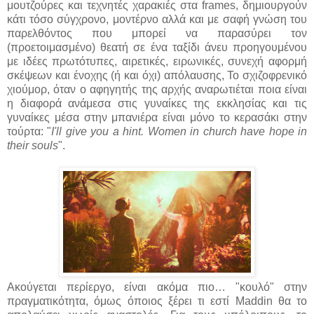
μουτζούρες και τεχνητές χαρακιές στα frames, δημιουργούν
κάτι τόσο σύγχρονο, μοντέρνο αλλά και με σαφή γνώση του
παρελθόντος που μπορεί να παρασύρει τον
(προετοιμασμένο) θεατή σε ένα ταξίδι άνευ προηγουμένου
με ιδέες πρωτότυπες, αιρετικές, ειρωνικές, συνεχή αφορμή
σκέψεων και ένοχης (ή και όχι) απόλαυσης, Το σχιζοφρενικό
χιούμορ, όταν ο αφηγητής της αρχής αναρωτιέται ποια είναι
η διαφορά ανάμεσα στις γυναίκες της εκκλησίας και τις
γυναίκες μέσα στην μπανιέρα είναι μόνο το κερασάκι στην
τούρτα: "
I'll give you a hint. Women in church have hope in
their souls
".
Ακούγεται περίεργο, είναι ακόμα πιο… "κουλό" στην
πραγματικότητα, όμως όποιος ξέρει τι εστί Maddin θα το