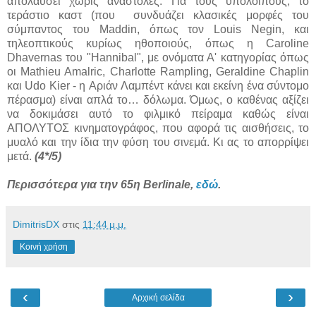
απολαύσει χωρίς αναστολές. Για τους υπόλοιπους, το
τεράστιο καστ (που συνδυάζει κλασικές μορφές του
σύμπαντος του Maddin, όπως τον
Louis Negin, και
τηλεοπτικούς κυρίως ηθοποιούς, όπως η
Caroline
Dhavernas του "Hannibal",
με ονόματα Α' κατηγορίας όπως
οι M
athieu Amalric, Charlotte Rampling, Geraldine Chaplin
και Udo Kier - η
Αριάν Λαμπέντ κάνει και εκείνη ένα σύντομο
πέρασμα) είναι απλά το… δόλωμα. Όμως,
ο καθένας
αξίζει
να δοκιμάσει αυτό το φιλμικό πείραμα καθώς είναι
ΑΠΟΛΥΤΟΣ κινηματογράφος, που αφορά τις αισθήσεις, το
μυαλό και την ίδια την φύση του σινεμά. Κι ας το απορρίψει
μετά.
(4*/5)
Περισσότερα για την 65η Berlinale,
εδώ
.
DimitrisDX
στις
11:44 μ.μ.
Κοινή χρήση
‹
›
Αρχική σελίδα