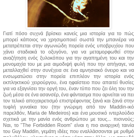
Γιατί πόσο συχνά βρίσκει κανείς μια ιστορία για το πώς
μπορεί κάποιος να χρησιμοποιεί σωστά την μπανιέρα να
μετατρέπεται στην αγωνιώδη πορεία ενός υποβρυχίου που
χάνει σταδιακά το οξυγόνο, για να μεταμορφωθεί στην
αναζήτηση ενός ξυλοκόπου για την αγαπημένη του και την
μονομαχία του με μια αιμοδιψή φυλή που την απήγαγε, να
μεταλλαχθεί στην συνέχεια σε ένα αμνησιακό όνειρο και να
ενσωματώσει στην πορεία επιπλέον την ιστορία ενός
εκπληκτικού χειρούργου, ένα ηφαίστειο που απαιτεί θυσίες
για να εξαγνίσει την οργή του, έναν τύπο που ζει όλη του την
ζωή μέσα σε ένα ασανσέρ, ένα φάντασμα που αρνείται να πει
τον τελικό αποχαιρετισμό επιστρέφοντας ξανά και ξανά στην
τυφλή γυναίκα του (την γνώριμη από τον Maddin-ικό
παρελθόν, Maria de Medeiros) και ένα μουσικό ιντερλούδιο
σχετικά με την μανία ενός ανθρώπου με τους... πισινούς;
Ναι, το "The Forbidden Room" είναι η πιο αναρχική ταινία
του Guy Maddin, γεμάτη ιδέες που εναλλάσσονται με ρυθμό