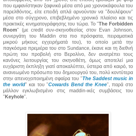
που εμφανίστηκαν ξαφνικά μέσα από μια χρονοκάψουλα του
παρελθόντος, είτε επειδή απλά αρνούνταν να "δουλέψουν"
μέσα στο σύγχρονο, επιβεβλημένο χρονικό πλαίσιο και τις
πρακτικές κινηματογράφησης του τώρα. Το "
The Forbidden
Room
" (με credit συν-σκηνοθεσίας στον Evan Johnson,
συνεργάτη του Maddin στα πιο πρόσφατα, πειραματικά
μικρού μήκους εγχειρήματά του), το οποίο μετά την
παγκόσμια πρεμιέρα του στο Sundance, έκανε και τη διεθνή
πρώτη του προβολή στο Βερολίνο, δεν ανατρέπει τους
κανόνες λειτουργίας του σκηνοθέτη, όμως αποτελεί μια
ευχάριστη έκπληξη γιατί αποκαλύπτει, ύστερα από καιρό, το
ανανεωμένο πρόσωπο του δημιουργού του, πολύ κοντύτερα
στην απενοχοποιημένη σφαίρα του "
The Saddest music in
the world
" και του "
Cowards Bend the Κnee
", παρά στο
μάλλον εγκλωβισμένο στις maddin-ικές συμβάσεις του
"
Keyhole
".