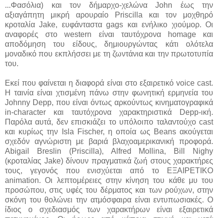
...Φασόλια) και τον δήμαρχο-χελώνα John έως την
αξιαγάπητη μικρή αρουραίο Priscilla και τον μοχθηρό
κροταλία Jake, ευφάνταστα gags και ενήλικο χιούμορ. Οι
αναφορές στο western είναι ταυτόχρονα homage και
αποδόμηση του είδους, δημιουργώντας κάτι ολότελα
μοναδικό που εκπλήσσει με τη ζωντάνια και την πρωτοτυπία
του.
Εκεί που φαίνεται η διαφορά είναι στο εξαιρετικό voice cast.
Η ταινία είναι χτισμένη πάνω στην φωνητική ερμηνεία του
Johnny Depp, που είναι όντως αρκούντως κινηματογραφικά
in-character και ταυτόχρονα χαρακτηριστικά Depp-ική.
Παρόλα αυτά, δεν επισκιάζει το υπόλοιπο ταλαντούχο cast
και κυρίως την Isla Fischer, η οποία ως Beans ακούγεται
σχεδόν αγνώριστη με βαριά βλαχοαμερικανική προφορά.
Abigail Breslin (Priscilla), Alfred Mollina, Bill Nighy
(κροταλίας Jake) δίνουν πραγματικά ζωή στους χαρακτήρες
τους, γεγονός που ενισχύεται από το ΕΞΑΙΡΕΤΙΚΟ
animation. Οι λεπτομέρειες στην κίνηση του κάθε μυ του
προσώπου, στις υφές του δέρματος και των ρούχων, στην
σκόνη του θολώνει την ατμόσφαιρα είναι εντυπωσιακές. Ο
ίδιος ο σχεδιασμός των χαρακτήρων είναι εξαιρετικά