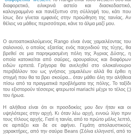
διαφορετικό, ειλικρινά αστείο και διασκεδαστικό,
καλογραμμένο και πανέξυπνο στη σύλληψή του, κάτι που
ίσως δεν γίνεται εμφανές στην προώθηση της ταινίας. Αν
θέλεις να μάθεις περισσότερα, κάνε το άλμα μαζί μου.
Ο αυτοαποκαλούμενος Rango είναι ένας χαμαιλέοντας του
σαλονιού, ο οποίος εξαιτίας ενός παιχνιδιού της τύχης, θα
βρεθεί σε μια παρηκμασμένη πόλη της Άγριας Δύσης, η
οποία κατοικείται από σαύρες, αρουραίους και διαφόρων
ειδών ερπετά. Γρήγορα θα ανελιχθεί στο ολοκαίνουριο
περιβάλλον του ως γνήσιος χαμαιλέων αλλά θα έρθει η
στιγμή που θα τα βρει σκούρα... όταν μάθει όλη την αλήθεια
πίσω από τα πραγματικά προβλήματα της πόλης. Το ταξίδι
του εξιστορούν τέσσερις φτερωτοί mariachi μέχρι το τέλος (;)
του ήρωα.
Η αλήθεια είναι ότι οι προσδοκίες μου δεν ήταν και οι
υψηλότερες στην αρχή. Κι όταν λέω αρχή, εννοώ λίγο πριν
τους τίτλους αρχής. Γιατί η ταινία, από το πρώτο μόλις λεπτό,
σε αρπάζει και δε σε αφήνει. Γεμάτη απολαυστικούς
χαρακτήρες, από την σαύρα Beans (Σόλια ελληνιστί, από το