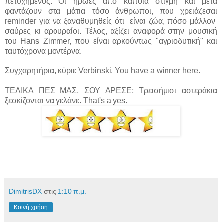
πετυχημένος. Οι ήρωες από κάποια στιγμή και μετά
φαντάζουν στα μάτια τόσο άνθρωποι, που χρειάζεσαι
reminder για να ξαναθυμηθείς ότι είναι ζώα, πόσο μάλλον
σαύρες κι αρουραίοι. Τέλος, αξίζει αναφορά στην μουσική
του Hans Zimmer, που είναι αρκούντως "αγριοδυτική" και
ταυτόχρονα μοντέρνα.
Συγχαρητήρια, κύριε Verbinski. You have a winner here.
ΤΕΛΙΚΑ ΠΕΣ ΜΑΣ, ΣΟΥ ΑΡΕΣΕ; Τρεισήμισι αστεράκια
ξεσκίζονται να γελάνε. That's a yes.
DimitrisDX
στις
1:10 π.μ.
Κοινή χρήση