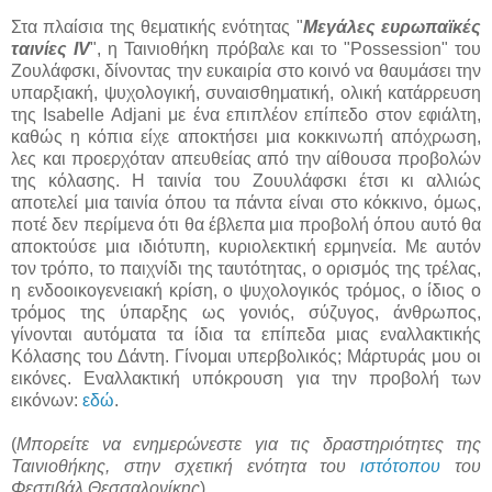
Στα πλαίσια της θεματικής ενότητας "
Μεγάλες ευρωπαϊκές
ταινίες IV
", η Ταινιοθήκη πρόβαλε και το "Possession" του
Ζουλάφσκι, δίνοντας την ευκαιρία στο κοινό να θαυμάσει την
υπαρξιακή, ψυχολογική, συναισθηματική, ολική κατάρρευση
της Isabelle Adjani με ένα επιπλέον επίπεδο στον εφιάλτη,
καθώς η κόπια είχε αποκτήσει μια κοκκινωπή απόχρωση,
λες και προερχόταν απευθείας από την αίθουσα προβολών
της κόλασης. Η ταινία του Ζουυλάφσκι έτσι κι αλλιώς
αποτελεί μια ταινία όπου τα πάντα είναι στο κόκκινο, όμως,
ποτέ δεν περίμενα ότι θα έβλεπα μια προβολή όπου αυτό θα
αποκτούσε μια ιδιότυπη, κυριολεκτική ερμηνεία. Με αυτόν
τον τρόπο, το παιχνίδι της ταυτότητας, ο ορισμός της τρέλας,
η ενδοοικογενειακή κρίση, ο ψυχολογικός τρόμος, ο ίδιος ο
τρόμος της ύπαρξης ως γονιός, σύζυγος, άνθρωπος,
γίνονται αυτόματα τα ίδια τα επίπεδα μιας εναλλακτικής
Κόλασης του Δάντη. Γίνομαι υπερβολικός; Μάρτυράς μου οι
εικόνες. Εναλλακτική υπόκρουση για την προβολή των
εικόνων:
εδώ
.
(
Μπορείτε να ενημερώνεστε για τις δραστηριότητες της
Ταινιοθήκης, στην σχετική ενότητα του
ιστότοπου
του
Φεστιβάλ Θεσσαλονίκης
)