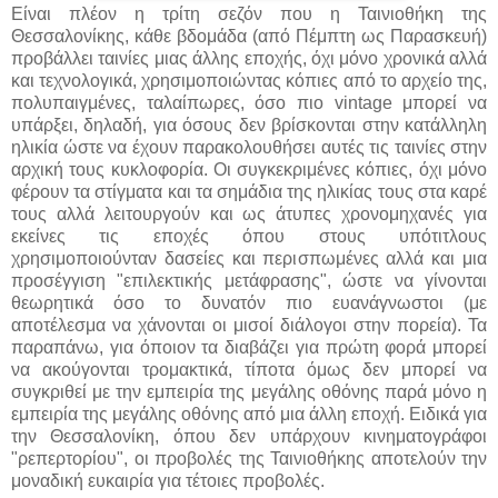
Είναι πλέον η τρίτη σεζόν που η Ταινιοθήκη της
Θεσσαλονίκης, κάθε βδομάδα (από Πέμπτη ως Παρασκευή)
προβάλλει ταινίες μιας άλλης εποχής, όχι μόνο χρονικά αλλά
και τεχνολογικά, χρησιμοποιώντας κόπιες από το αρχείο της,
πολυπαιγμένες, ταλαίπωρες, όσο πιο vintage μπορεί να
υπάρξει, δηλαδή, για όσους δεν βρίσκονται στην κατάλληλη
ηλικία ώστε να έχουν παρακολουθήσει αυτές τις ταινίες στην
αρχική τους κυκλοφορία. Οι συγκεκριμένες κόπιες, όχι μόνο
φέρουν τα στίγματα και τα σημάδια της ηλικίας τους στα καρέ
τους αλλά λειτουργούν και ως άτυπες χρονομηχανές για
εκείνες τις εποχές όπου στους υπότιτλους
χρησιμοποιούνταν δασείες και περισπωμένες αλλά και μια
προσέγγιση "επιλεκτικής μετάφρασης", ώστε να γίνονται
θεωρητικά όσο το δυνατόν πιο ευανάγνωστοι (με
αποτέλεσμα να χάνονται οι μισοί διάλογοι στην πορεία). Τα
παραπάνω, για όποιον τα διαβάζει για πρώτη φορά μπορεί
να ακούγονται τρομακτικά, τίποτα όμως δεν μπορεί να
συγκριθεί με την εμπειρία της μεγάλης οθόνης παρά μόνο η
εμπειρία της μεγάλης οθόνης από μια άλλη εποχή. Ειδικά για
την Θεσσαλονίκη, όπου δεν υπάρχουν κινηματογράφοι
"ρεπερτορίου", οι προβολές της Ταινιοθήκης αποτελούν την
μοναδική ευκαιρία για τέτοιες προβολές.