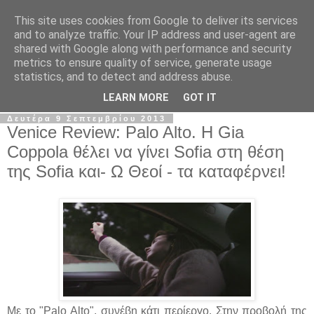
This site uses cookies from Google to deliver its services
The Frame Game
and to analyze traffic. Your IP address and user-agent are
shared with Google along with performance and security
metrics to ensure quality of service, generate usage
Κινηματογραφόφιλος από κούνια αλλά όχι το μωρό της
statistics, and to detect and address abuse.
Ρόζμαρι.
LEARN MORE
GOT IT
Δευτέρα 9 Σεπτεμβρίου 2013
Venice Review: Palo Alto. Η Gia
Coppola θέλει να γίνει Sofia στη θέση
της Sofia και- Ω Θεοί - τα καταφέρνει!
Με το "Palo Alto", συνέβη κάτι περίεργο. Στην προβολή της