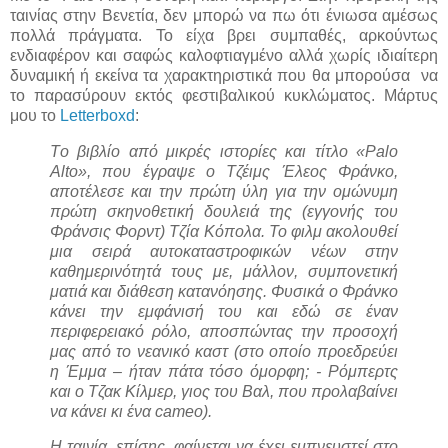
ταινίας στην Βενετία, δεν μπορώ να πω ότι ένιωσα αμέσως
πολλά πράγματα. Το είχα βρει συμπαθές, αρκούντως
ενδιαφέρον και σαφώς καλοφτιαγμένο αλλά χωρίς ιδιαίτερη
δυναμική ή εκείνα τα χαρακτηριστικά που θα μπορούσα να
το παρασύρουν εκτός φεστιβαλικού κυκλώματος. Μάρτυς
μου το
Letterboxd
:
Tο βιβλίο από μικρές ιστορίες και τίτλο «Palo
Alto», που έγραψε ο Τζέιμς Έλεος Φράνκο,
αποτέλεσε και την πρώτη ύλη για την ομώνυμη
πρώτη σκηνοθετική δουλειά της (εγγονής του
Φράνσις Φορντ) Τζία Κόπολα. Το φιλμ ακολουθεί
μια σειρά αυτοκαταστροφικών νέων στην
καθημερινότητά τους με, μάλλον, συμπονετική
ματιά και διάθεση κατανόησης. Φυσικά ο Φράνκο
κάνει την εμφάνισή του και εδώ σε έναν
περιφερειακό ρόλο, αποσπώντας την προσοχή
μας από το νεανικό καστ (στο οποίο προεδρεύει
η Έμμα – ήταν πάτα τόσο όμορφη; - Ρόμπερτς
και ο Τζακ Κίλμερ, γιος του Βαλ, που προλαβαίνει
να κάνει κι ένα cameo).
Η ταινία, επίσης, φαίνεται να έχει εμπνευστεί στο