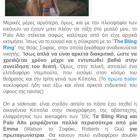
Μερικές μέρες αργότερα, όμως, και με την πλειοψηφία των
εικόνων να έχουν μπει πλέον σε τάξη στο μυαλό μου, το
Palo Alto στέκεται σαφώς καλύτερα από ότι είχα αρχικά
εκτιμήσει. Ίσως να το ευνοεί και η σύγκριση με το "
The Bling
Ring
" της θείας Σοφίας, στην οποία ξεκάθαρα αναδεικνύεται
νικητής.
Ίσως απλά να είναι αρκετά διακριτικό, ώστε να
χρειάζεται χρόνο μέχρι να εντυπωθεί βαθιά στην
συνείδηση του θεατή
. Όμως, στην τελική, αποτελεί ένα
ελπιδοφόρο ντεμπούτο, που εισάγει στον κόσμο του
θεάματος και την τρίτη γενιά των Κόπολα. (To
πρώτο trailer
κυκλοφορεί ήδη εκεί έξω και είναι αρκετά ενδεικτικό του
ύφους της ταινίας)
On a sidenote
, είναι σχεδόν αστείο το πόσο έχει ταχθεί η
οικογένεια Κόπολα στην σκιαγράφηση της αβάσταχτης
ελαφρότητας των teenagers των '10ς.
Τα Bling Ring και
Palo Alto μοιράζονται πολλά περισσότερα από μία
Emma
(Watson το Σοφάκι, Roberts η Gia)
για
πρωταγωνίστρια
. Θα κάνουν πολύ ενδιαφέρον double