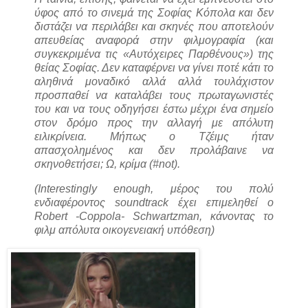
ύφος από το σινεμά της Σοφίας Κόπολα και δεν
διστάζει να περιλάβει και σκηνές που αποτελούν
απευθείας αναφορά στην φιλμογραφία (και
συγκεκριμένα τις «Αυτόχειρες Παρθένους») της
θείας Σοφίας. Δεν καταφέρνει να γίνει ποτέ κάτι το
αληθινά μοναδικό αλλά αλλά τουλάχιστον
προσπαθεί να καταλάβει τους πρωταγωνιστές
του και να τους οδηγήσει έστω μέχρι ένα σημείο
στον δρόμο προς την αλλαγή με απόλυτη
ειλικρίνεια. Μήπως ο Τζέιμς ήταν
απασχολημένος και δεν προλάβαινε να
σκηνοθετήσει; Ω, κρίμα (#not).
(Interestingly enough, μέρος του πολύ
ενδιαφέροντος soundtrack έχει επιμεληθεί ο
Robert -Coppola- Schwartzman, κάνοντας το
φιλμ απόλυτα οικογενειακή υπόθεση)