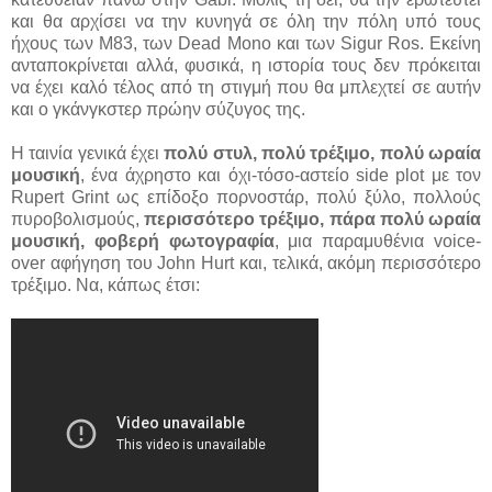
και θα αρχίσει να την κυνηγά σε όλη την πόλη υπό τους
ήχους των M83, των Dead Mono και των Sigur Ros. Εκείνη
ανταποκρίνεται αλλά, φυσικά, η ιστορία τους δεν πρόκειται
να έχει καλό τέλος από τη στιγμή που θα μπλεχτεί σε αυτήν
και ο γκάνγκστερ πρώην σύζυγος της.
Η ταινία γενικά έχει
πολύ στυλ, πολύ τρέξιμο, πολύ ωραία
μουσική
, ένα άχρηστο και όχι-τόσο-αστείο side plot με τον
Rupert Grint ως επίδοξο πορνοστάρ, πολύ ξύλο, πολλούς
πυροβολισμούς,
περισσότερο τρέξιμο, πάρα πολύ ωραία
μουσική, φοβερή φωτογραφία
, μια παραμυθένια voice-
over αφήγηση του John Hurt και, τελικά, ακόμη περισσότερο
τρέξιμο. Να, κάπως έτσι: