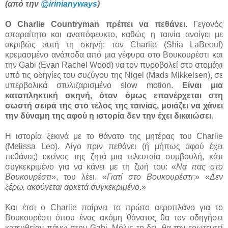
(από την
@irinianyways
)
Ο Charlie Countryman πρέπει να πεθάνει
. Γεγονός
απαραίτητο και αναπόφευκτο, καθώς η ταινία ανοίγει με
ακριβώς αυτή τη σκηνή: τον Charlie (Shia LaBeouf)
κρεμασμένο ανάποδα από μια γέφυρα στο Βουκουρέστι και
την Gabi (Evan Rachel Wood) να τον πυροβολεί στο στομάχι
υπό τις οδηγίες του συζύγου της Nigel (Mads Mikkelsen), σε
υπερβολικά στυλιζαρισμένο slow motion.
Είναι μια
καταπληκτική σκηνή, όταν όμως επανέρχεται στη
σωστή σειρά της στο τέλος της ταινίας, μοιάζει να χάνει
την δύναμη της αφού η ιστορία δεν την έχει δικαιώσει
.
Η ιστορία ξεκινά με το θάνατο της μητέρας του Charlie
(Melissa Leo). Λίγο πριν πεθάνει (ή μήπως αφού έχει
πεθάνει;) εκείνος της ζητά μια τελευταία συμβουλή, κάτι
συγκεκριμένο για να κάνει με τη ζωή του: «
Να πας στο
Βουκουρέστι
», του λέει. «
Γιατί στο Βουκουρέστι
;» «
Δεν
ξέρω, ακούγεται αρκετά συγκεκριμένο
.»
Και έτσι ο Charlie παίρνει το πρώτο αεροπλάνο για το
Βουκουρέστι όπου ένας ακόμη θάνατος θα τον οδηγήσει
κατευθείαν πάνω στην Gabi. Μόλις τη δει, θα την ερωτευτεί