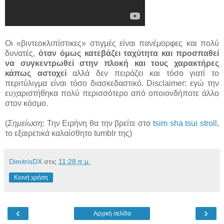
Οι «βιντεοκλιπίστικες» στιγμές είναι πανέμορφες και πολύ
δυνατές,
όταν όμως κατεβάζει ταχύτητα και προσπαθεί
να συγκεντρωθεί στην πλοκή και τους χαρακτήρες
κάπως αστοχεί
αλλά δεν πειράζει και τόσο γιατί το
περιτύλιγμα είναι τόσο διασκεδαστικό. Disclaimer: εγώ την
ευχαριστήθηκα πολύ περισσότερο από οποιονδήποτε άλλο
στον κόσμο.
(
Σημείωση
: Την Ειρήνη θα την βρείτε στο
tsim sha tsui stroll
,
το εξαιρετικά καλαίσθητο tumblr της)
DimitrisDX
στις
11:28 π.μ.
Κοινή χρήση
‹
›
Αρχική σελίδα