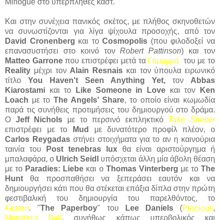
Minogue στο υπερπληθές καστ.
Και στην συνέχεια πανικός σκέτος, με πλήθος σκηνοθετών
να συνωστίζονται για λίγα ψίχουλα προσοχής, από τον
David Cronenberg
και το
Cosmopolis
(που φιλοδοξεί να
επανασυστήσει στο κοινό τον
Robert Pattinson
) και τον
Matteo Garrone
που επιστρέφει μετά τα
Γόμορρά
του με το
Reality
μέχρι τον
Alain Resnais
και τον ύπουλα ειρωνικό
τίτλο
You Haven't Seen Anything Yet,
τον
Abbas
Kiarostami
και το
Like Someone in Love
και τον
Ken
Loach
με το
The Angels' Share
, το οποίο είναι κωμωδία
παρά τις συνήθεις προτιμήσεις του δημιουργού στο δράμα.
Ο
Jeff Nichols
με το περσινό εκπληκτικό
Take Shelter
επιστρέφει με το
Mud
με δυνατότερο προφίλ πλέον, ο
Carlos Reygadas
στήνει στοιχήματα για το αν η καινούρια
ταινία του
Post tenebras lux
θα είναι αριστούργημα ή
μπαλαφάρα, ο
Ulrich Seidl
υπόσχεται άλλη μία άβολη θέαση
με το
Paradies: Liebe
και ο
Thomas Vinterberg
με το
The
Hunt
θα προσπαθήσει να ξεπεράσει εαυτόν και να
δημιουργήσει κάτι που θα στέκεται επάξια δίπλα στην πρώτη
φεστιβαλική του δημιουργία του παρελθόντος, το
Festen
.
"
The Paperboy
" του
Lee Daniels
(
Precious
,
Monster's Ball
, συνήθως κάπως υπερβολικός και