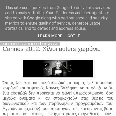
This site uses cookies from Google to deliver its services
The Frame Game
and to analyze traffic. Your IP address and user-agent are
shared with Google along with performance and security
metrics to ensure quality of service, generate usage
Κινηματογραφόφιλος από κούνια αλλά όχι το μωρό της
statistics, and to detect and address abuse.
Ρόζμαρι.
LEARN MORE
GOT IT
Σάββατο 21 Απριλίου 2012
Cannes 2012: Χίλιοι auters χωράνε.
Όπως λέει και μια παλιά κινεζική παροιμία, "χίλιοι auteurs
χωράνε" και οι φετινές Κάννες βάλθηκαν να αποδείξουν ότι
ένα φεστιβάλ δεν πρόκειται να φανεί υπερφορτωμένο, όσα
μεγάλα ονόματα κι αν στριμωχτούν στις θέσεις του
διαγωνιστικού και των παράλληλων προγραμμάτων του.
Αγνοώντας (σχεδόν) τους πρωταγωνιστές και δίνοντας βάση
περισσότερο στους ενορχηστρωτές-σκηνοθέτες κάθε