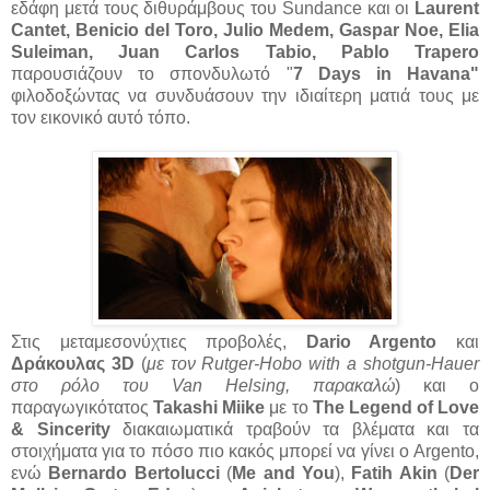
εδάφη μετά τους διθυράμβους του Sundance και οι
Laurent
Cantet, Benicio del Toro, Julio Medem, Gaspar Noe, Elia
Suleiman, Juan Carlos Tabio, Pablo Trapero
παρουσιάζουν το σπονδυλωτό "
7 Days in Havana"
φιλοδοξώντας να συνδυάσουν την ιδιαίτερη ματιά τους με
τον εικονικό αυτό τόπο.
Στις μεταμεσονύχτιες προβολές,
Dario Argento
και
Δράκουλας 3D
(
με τον Rutger-Hobo with a shotgun-Hauer
στο ρόλο του Van Helsing, παρακαλώ
) και ο
παραγωγικότατος
Takashi Miike
με το
The Legend of Love
& Sincerity
διακαιωματικά τραβούν τα βλέματα και τα
στοιχήματα για το πόσο πιο κακός μπορεί να γίνει ο Argento,
ενώ
Bernardo Bertolucci
(
Me and You
),
Fatih Akin
(
Der