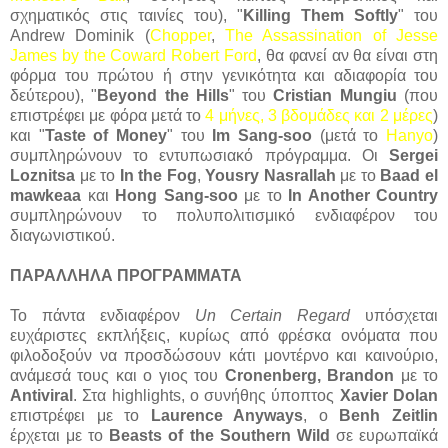
σχηματικός στις ταινίες του),
"
Killing Them Softly
" του
Andrew Dominik (
Chopp
er
,
The Assassination of Jesse
James by the Coward Robert Ford
, θα φανεί αν θα είναι στη
φόρμα του πρώτου ή στην γενικότητα και αδιαφορία του
δεύτερου),
"
Beyond the Hills
" του
Cristian Mungiu
(που
επιστρέφει με φόρα μετά το
4 μήνες, 3 βδομάδες και 2 μέρες
)
και
"
Taste of Money
" του
Im Sang-soo
(μετά το
Hanyo
)
συμπληρώνουν το εντυπωσιακό πρόγραμμα. Οι
Sergei
Loznitsa
με το
In the Fog
,
Yousry Nasrallah
με το
Baad el
mawkeaa
και
Hong Sang-soo
με το
In Another Country
συμπληρώνουν το πολυπολιτισμικό ενδιαφέρον του
διαγωνιστικού.
ΠΑΡΑΛΛΗΛΑ ΠΡΟΓΡΑΜΜΑΤΑ
Το πάντα ενδιαφέρον
Un Certain Regard
υπόσχεται
ευχάριστες εκπλήξεις, κυρίως από φρέσκα ονόματα που
φιλοδοξούν να προσδώσουν κάτι μοντέρνο και καινούριο,
ανάμεσά τους και ο γιος του
Cronenberg, Brandon
με το
Antiviral
. Στα highlights, o συνήθης ύποπτος
Xavier Dolan
επιστρέφει με το
Laurence Anyways
, o
Benh Zeitlin
έρχεται με το
Beasts of the Southern Wild
σε ευρωπαϊκά