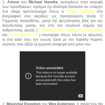
1.
Amour
του
Michael Haneke
, αυτομάτως στην κορυφή
των προσδοκιών, πράγμα όχι ιδιαίτερα δύσκολο αν υπάρχει
ένα mega αριστούργημα όπως η
Λευκή Κορδέλα
στο
βιογραφικό σου ακριβώς ως προηγούμενη ταινία. Ο
Γερμανός σκηνοθέτης, μαιτρ της ψυχολογικής βίας και της
διεισδυτικής ματιάς του στα πιο σκοτεινά σημεία της
ανθρώπινης ψυχής (
Η δασκάλα του πιάνου
,
Funny Games
και
Funny Games US
) επιστρέφει όπως πάντα με αξιώσεις
κι ένα καστ που τον ενώνει ξανά με την Isabelly Hupert,
γεγονός που αξίζει ξεχωριστή αναφορά από μόνο του.
2.
Moonrise Kingdom
του
Wes Anderson
, η ταινία που θα