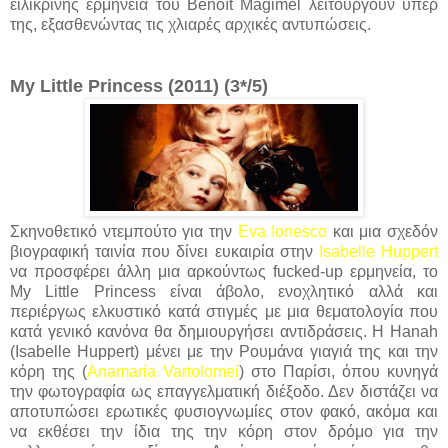
ειλικρινής ερμηνεία του Benoît Magimel λειτουργούν υπέρ
της, εξασθενώντας τις χλιαρές αρχικές αντυπώσεις.
My Little Princess (2011) (3*/5)
Σκηνοθετικό ντεμπούτο για την
Eva Ionesco
και μια σχεδόν
βιογραφική ταινία που δίνει ευκαιρία στην
Isabelle Huppert
να προσφέρει άλλη μια αρκούντως fucked-up ερμηνεία, το
My Little Princess είναι άβολο, ενοχλητικό αλλά και
περιέργως ελκυστικό κατά στιγμές με μια θεματολογία που
κατά γενικό κανόνα θα δημιουργήσει αντιδράσεις. Η Hanah
(Isabelle Huppert) μένει με την Ρουμάνα γιαγιά της και την
κόρη της (
Anamaria Vartolomei
) στο Παρίσι, όπου κυνηγά
την φωτογραφία ως επαγγελματική διέξοδο. Δεν διστάζει να
αποτυπώσει ερωτικές φυσιογνωμίες στον φακό, ακόμα και
να εκθέσει την ίδια της την κόρη στον δρόμο για την