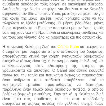
αυθαίρετη αισιοδοξία τούς οδηγεί σε οικονομικό αδιέξοδο.
Αυτό ωθεί την Nadia να φύγει για δουλειά στον Καναδά,
αφήνοντας τον Slimane στον Yann, με στόχο να φέρει τον γιο
της κοντά της μόλις μαζέψει ικανά χρήματα ώστε να του
πληρώσει τα έξοδα μετάβασης. Οι μέρες, βδομάδες, μήνες
όμως περνούν και ο Slimane παραμένει με τον Yann, χωρίς
να υπάρχουν νέα της Nadia ενώ οι οικονομικές συνθήκες και
για τους δυο γίνονται όλο και χειρότερες και πιο ασφυκτικές.
Η κοινωνική Καλύτερη Ζωή του
Cédric Kahn
καταφέρνει να
διατηρήσει μια ισορροπία στην αποτύπωση του δράματος,
αποφεύγοντας γενικά την χρήση ενισχυτικών δραματικών
στοιχείων (όπως είναι πχ. η έντονη μουσική επένδυση) και
επικεντρώνοντας στην εξιστόρηση της ιστορίας με
γραμμικότητα και απλότητα. Ο Canet ουσιαστικά κουβαλά
πάνω του την ταινία και πετυχαίνει όντως να παρουσιάσει
έναν άνθρωπο που σταδιακά καταβάλλεται από τα
καθημερινά εμπόδια προσπαθώντας να διατηρήσει
παράλληλα έναν τελικό ρόλο ακούσιου πατέρα, ο οποίος
βρέθηκε ξαφνικά με ευθύνες. Στην τελική, η Καλύτερη Ζωή
είναι τίμια στις προθέσεις της και ποτέ υπερβολική,
αποφεύγει τις συχνές παγίδες του γαλλικού σινεμά όμως