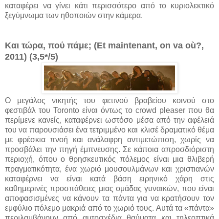
καταφέρει να γίνει κάτι περισσότερο από το κυριολεκτικό
ξεγύμνωμα των ηθοποιών στην κάμερα.
Και τώρα, πού πάμε; (Et maintenant, on va où?,
2011) (3,5*/5)
Ο μεγάλος νικητής του φετινού βραβείου κοινού στο
φεστιβάλ του Toronto είναι όντως το crowd pleaser που θα
περίμενε κανείς, καταφέρνει ωστόσο μέσα από την αφέλειά
του να παρουσιάσει ένα τετριμμένο και κλισέ δραματικό θέμα
με φρέσκια πνοή και ανάλαφρη αντιμετώπιση, χωρίς να
προσβάλει την πηγή έμπνευσης. Σε κάποια απροσδιόριστη
περιοχή, όπου ο θρησκευτικός πόλεμος είναι μια θλιβερή
πραγματικότητα, ένα χωριό μουσουλμάνων και χριστιανών
καταφέρνει να είναι κατά βάση ειρηνικό χάρη στις
καθημερινές προσπάθειες μιας ομάδας γυναικών, που είναι
αποφασισμένες να κάνουν τα πάντα για να κρατήσουν τον
εμφύλιο πόλεμο μακριά από το χωριό τους. Αυτά τα «πάντα»
περιλαμβάνουν από αυτοσχέδια θαύματα και τηλεοπτικά