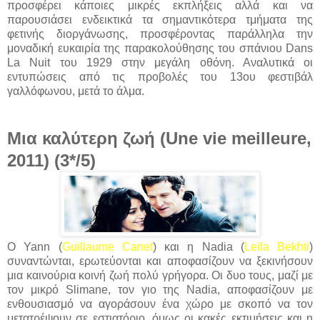
προσφέρει κάποιες μικρές εκπλήξεις αλλά και να
παρουσιάσει ενδεικτικά τα σημαντικότερα τμήματα της
φετινής διοργάνωσης, προσφέροντας παράλληλα την
μοναδική ευκαιρία της παρακολούθησης του σπάνιου Dans
La Nuit του 1929 στην μεγάλη οθόνη. Αναλυτικά οι
εντυπώσεις από τις προβολές του 13ου φεστιβάλ
γαλλόφωνου, μετά το άλμα.
Μια καλύτερη ζωή (Une vie meilleure,
2011) (3*/5)
O Yann (
Guillaume Canet
) και η Nadia (
Leïla Bekhti
)
συναντώνται, ερωτεύονται και αποφασίζουν να ξεκινήσουν
μια καινούρια κοινή ζωή πολύ γρήγορα. Οι δυο τους, μαζί με
τον μικρό Slimane, τον γιο της Nadia, αποφασίζουν με
ενθουσιασμό να αγοράσουν ένα χώρο με σκοπό να τον
μετατρέψουν σε εστιατόριο, όμως οι κακές εκτιμήσεις και η