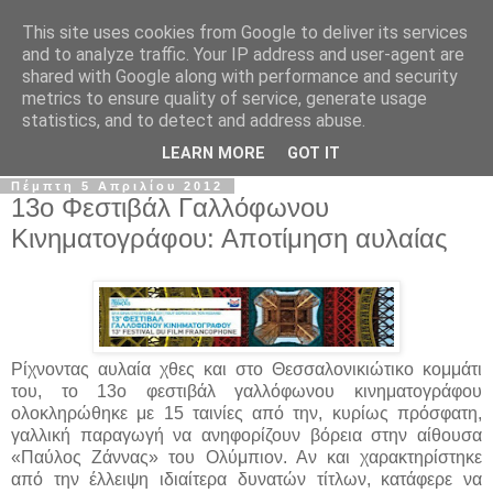
This site uses cookies from Google to deliver its services
The Frame Game
and to analyze traffic. Your IP address and user-agent are
shared with Google along with performance and security
metrics to ensure quality of service, generate usage
Κινηματογραφόφιλος από κούνια αλλά όχι το μωρό της
statistics, and to detect and address abuse.
Ρόζμαρι.
LEARN MORE
GOT IT
Πέμπτη 5 Απριλίου 2012
13ο Φεστιβάλ Γαλλόφωνου
Κινηματογράφου: Αποτίμηση αυλαίας
Ρίχνοντας αυλαία χθες και στο Θεσσαλονικιώτικo κομμάτι
του, το 13ο φεστιβάλ γαλλόφωνου κινηματογράφου
ολοκληρώθηκε με 15 ταινίες από την, κυρίως πρόσφατη,
γαλλική παραγωγή να ανηφορίζουν βόρεια στην αίθουσα
«Παύλος Ζάννας» του Ολύμπιον. Αν και χαρακτηρίστηκε
από την έλλειψη ιδιαίτερα δυνατών τίτλων, κατάφερε να