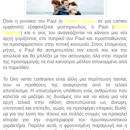
Όταν η γυναίκα του Paul (η
Audrey Tautou
σε μια cameo
εμφάνιση) εξαφανίζεται μυστηριωδώς, ο Paul (
Benoît
Magimel
) και ο γιος του αναγκάζονται να κάνουν μια νέα
αρχή γυρίζοντας στο πατρικό του Paul και προσπαθώντας
να προσαρμοστούν στην τοπική κοινωνία. Στους επόμενους
μήνες, ο Paul θα αντιμετωπίσει τον εαυτό του και την
απώλειά και θα μπλέξει με την αστυνομία, όλα στην πορεία
της προσαρμογής σε ένα καινούριο μέλλον αποκομμένο από
το παρελθόν.
Το Des vents contraires είναι άλλη μια περίπτωση ταινίας
που οι προθέσεις της αναιρούνται από το τελικό
αποτέλεσμα. Η υποσχόμενη υπόθεση ενός ανθρώπου που
καλείται να μαζέψει τις δυνάμεις του και να κάνει μια νέα
αρχή τελικά στην οθόνη αποτυπώνεται ως άνευρη,
υποτονική και επίπεδη, χωρίς να προσφέρει επαρκές Build-
up για την λύση του τέλους και πολλές στιγμές να προκαλεί
απορία για την συμπεριφορά του πρωταγωνιστικού
χαρακτήρα. Παρόλα αυτά, η φροντισμένη παραγωγή και η