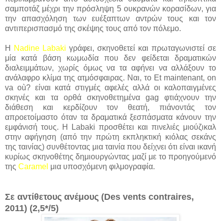
σαμποτάζ μέχρι την πρόσληψη 5 ουκρανών κορασίδων, για
την απασχόληση των ευέξαπτων αντρών τους και τον
αντιπερισπασμό της σκέψης τους από τον πόλεμο.
Η
Nadine Labaki
γράφει, σκηνοθετεί και πρωταγωνιστεί σε
μία κατά βάση κωμωδία που δεν φείδεται δραματικών
διαλειμμάτων, χωρίς όμως να τα αφήνει να αλλάξουν το
ανάλαφρο κλίμα της ατμόσφαιρας. Ναι, το Et maintenant, on
va où? είναι κατά στιγμές αφελές αλλά οι καλοπαιγμένες
σκηνές και τα ορθά σκηνοθετημένα gag φτιάχνουν την
διάθεση και κερδίζουν τον θεατή, πιάνοντάς τον
απροετοίμαστο όταν τα δραματικά ξεσπάσματα κάνουν την
εμφάνισή τους. Η Labaki προσθέτει και πινελιές μιούζικαλ
στην αφήγηση (από την πρώτη εκπληκτική κιόλας σεκάνς
της ταινίας) συνθέτοντας μια ταινία που δείχνει ότι είναι ικανή
κυρίως σκηνοθέτης δημιουργώντας μαζί με το προηγούμενό
της
Caramel
μια υποσχόμενη φιλμογραφία.
Σε αντίθετους ανέμους (Des vents contraires,
2011) (2,5*/5)