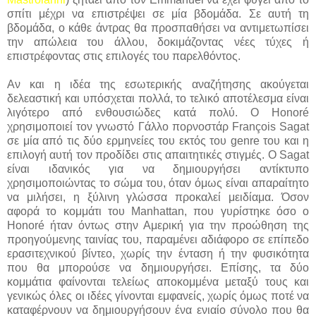
σπίτι μέχρι να επιστρέψει σε μία βδομάδα. Σε αυτή τη
βδομάδα, ο κάθε άντρας θα προσπαθήσει να αντιμετωπίσει
την απώλεια του άλλου, δοκιμάζοντας νέες τύχες ή
επιστρέφοντας στις επιλογές του παρελθόντος.
Αν και η ιδέα της εσωτερικής αναζήτησης ακούγεται
δελεαστική και υπόσχεται πολλά, το τελικό αποτέλεσμα είναι
λιγότερο από ενθουσιώδες κατά πολύ. Ο Honoré
χρησιμοποιεί τον γνωστό Γάλλο πορνοστάρ François Sagat
σε μία από τις δύο ερμηνείες του εκτός του genre του και η
επιλογή αυτή τον προδίδει στις απαιτητικές στιγμές. Ο Sagat
είναι ιδανικός για να δημιουργήσει αντίκτυπο
χρησιμοποιώντας το σώμα του, όταν όμως είναι απαραίτητο
να μιλήσει, η ξύλινη γλώσσα προκαλεί μειδίαμα. Όσον
αφορά το κομμάτι του Manhattan, που γυρίστηκε όσο ο
Honoré ήταν όντως στην Αμερική για την προώθηση της
προηγούμενης ταινίας του, παραμένει αδιάφορο σε επίπεδο
ερασιτεχνικού βίντεο, χωρίς την ένταση ή την φυσικότητα
που θα μπορούσε να δημιουργήσει. Επίσης, τα δύο
κομμάτια φαίνονται τελείως αποκομμένα μεταξύ τους και
γενικώς όλες οι ιδέες γίνονται εμφανείς, χωρίς όμως ποτέ να
καταφέρνουν να δημιουργήσουν ένα ενιαίο σύνολο που θα