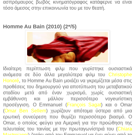
ασπρόμαυρος βωβός κινηματόγραφος κατάφερνε να είναι
τόσο άμεσος στην επικοινωνία του με τον θεατή.
Homme Au Bain (2010) (2*/5)
Ιδιαίτερη περίπτωση φιλμ που γυρίστηκε ουσιαστικά
ανάμεσα σε δύο άλλα μεγαλύτερα φιλμ του
Christophe
Honoré
, το Homme Au Bain μοιάζει να γκρεμίζεται μέσα στις
προθέσεις του δημιουργού για αποτύπωση του μεταβατικού
σταδίου μετά από έναν χωρισμό, χωρίς ουσιαστική
εμβάθυνση και μάλλον περισσότερο voyeurίστικη
προσέγγιση. Ο Emmanuel (
François Sagat
) και ο Omar
(
Omar Ben Sellem
) χωρίζουν απότομα ύστερα από μια
ερωτική συνεύρεση που θυμίζει περισσότερο βιασμό. Ο
Omar, ο οποίος φεύγει για Αμερική για την προώθηση της
τελευταίας του ταινίας με την πρωταγωνίστριά του (
Chiara
Mastroianni
) ζητάει από τον Emmanuel να έχει φύγει από το