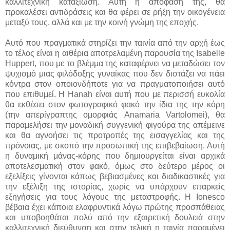
καλλιτεχνική καταξίωση. Αυτή η απόφασή της, θα
προκαλέσει αντιδράσεις και θα φέρει σε ρήξη την οικογένεια
μεταξύ τους, αλλά και με την κοινή γνώμη της εποχής.
Αυτό που πραγματικά στηρίζει την ταινία από την αρχή έως
το τέλος είναι η αιθέρια αποτρελαμένη παρουσία της Isabelle
Huppert, που με το βλέμμα της καταφέρνει να μεταδώσει τον
ψυχισμό μιας φιλόδοξης γυναίκας που δεν διστάζει να πάει
κόντρα στον οποιονδήποτε για να πραγματοποιήσει αυτό
που επιθυμεί. Η Hanah είναι αυτή που με περισσή ευκολία
θα εκθέσει στον φωτογραφικό φακό την ίδια της την κόρη
(την απερίγραπτης ομορφιάς Anamaria Vartolomei), θα
παραμελήσει την μοναδική συγγενική φιγούρα της απέμεινε
και θα αγνοήσει τις προτροπές της εισαγγελίας και της
πρόνοιας, με σκοπό την προσωπική της επιβεβαίωση. Αυτή
η δυναμική μάνας-κόρης που δημιουργείται είναι αρχικά
αποτελεσματική στον φακό, όμως στο δεύτερο μέρος οι
εξελίξεις γίνονται κάπως βεβιασμένες και διαδικαστικές για
την εξέλιξη της ιστορίας, χωρίς να υπάρχουν επαρκείς
εξηγήσεις για τους λόγους της μεταστροφής. Η Ionesco
βέβαια έχει κάποια ελαφρυντικά λόγω πρώτης προσπάθειας
και υποβοηθάται πολύ από την εξαιρετική δουλειά στην
καλλιτεχνική διεύθυνση και στην τελική η ταινία παραμένει