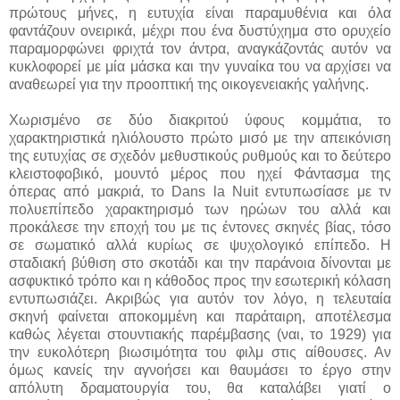
πρώτους μήνες, η ευτυχία είναι παραμυθένια και όλα
φαντάζουν ονειρικά, μέχρι που ένα δυστύχημα στο ορυχείο
παραμορφώνει φριχτά τον άντρα, αναγκάζοντάς αυτόν να
κυκλοφορεί με μία μάσκα και την γυναίκα του να αρχίσει να
αναθεωρεί για την προοπτική της οικογενειακής γαλήνης.
Χωρισμένο σε δύο διακριτού ύφους κομμάτια, το
χαρακτηριστικά ηλιόλουστο πρώτο μισό με την απεικόνιση
της ευτυχίας σε σχεδόν μεθυστικούς ρυθμούς και το δεύτερο
κλειστοφοβικό, μουντό μέρος που ηχεί Φάντασμα της
όπερας από μακριά, το Dans la Nuit εντυπωσίασε με τν
πολυεπίπεδο χαρακτηρισμό των ηρώων του αλλά και
προκάλεσε την εποχή του με τις έντονες σκηνές βίας, τόσο
σε σωματικό αλλά κυρίως σε ψυχολογικό επίπεδο. Η
σταδιακή βύθιση στο σκοτάδι και την παράνοια δίνονται με
ασφυκτικό τρόπο και η κάθοδος προς την εσωτερική κόλαση
εντυπωσιάζει. Ακριβώς για αυτόν τον λόγο, η τελευταία
σκηνή φαίνεται αποκομμένη και παράταιρη, αποτέλεσμα
καθώς λέγεται στουντιακής παρέμβασης (ναι, το 1929) για
την ευκολότερη βιωσιμότητα του φιλμ στις αίθουσες. Αν
όμως κανείς την αγνοήσει και θαυμάσει το έργο στην
απόλυτη δραματουργία του, θα καταλάβει γιατί ο