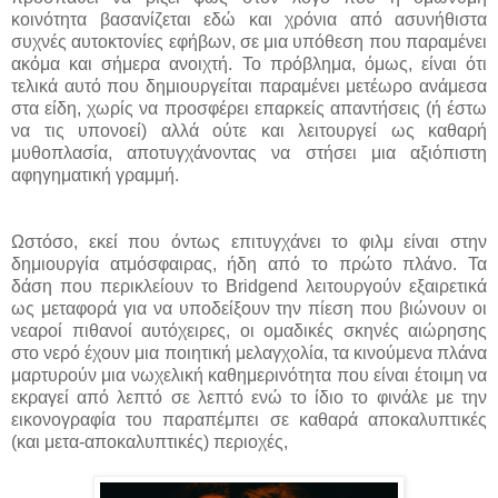
κοινότητα βασανίζεται εδώ και χρόνια από ασυνήθιστα
συχνές αυτοκτονίες εφήβων, σε μια υπόθεση που παραμένει
ακόμα και σήμερα ανοιχτή. Το πρόβλημα, όμως, είναι ότι
τελικά αυτό που δημιουργείται παραμένει μετέωρο ανάμεσα
στα είδη, χωρίς να προσφέρει επαρκείς απαντήσεις (ή έστω
να τις υπονοεί) αλλά ούτε και λειτουργεί ως καθαρή
μυθοπλασία, αποτυγχάνοντας να στήσει μια αξιόπιστη
αφηγηματική γραμμή.
Ωστόσο, εκεί που όντως επιτυγχάνει το φιλμ είναι στην
δημιουργία ατμόσφαιρας, ήδη από το πρώτο πλάνο. Τα
δάση που περικλείουν το Bridgend λειτουργούν εξαιρετικά
ως μεταφορά για να υποδείξουν την πίεση που βιώνουν οι
νεαροί πιθανοί αυτόχειρες, οι ομαδικές σκηνές αιώρησης
στο νερό έχουν μια ποιητική μελαγχολία, τα κινούμενα πλάνα
μαρτυρούν μια νωχελική καθημερινότητα που είναι έτοιμη να
εκραγεί από λεπτό σε λεπτό ενώ το ίδιο το φινάλε με την
εικονογραφία του παραπέμπει σε καθαρά αποκαλυπτικές
(και μετα-αποκαλυπτικές) περιοχές,