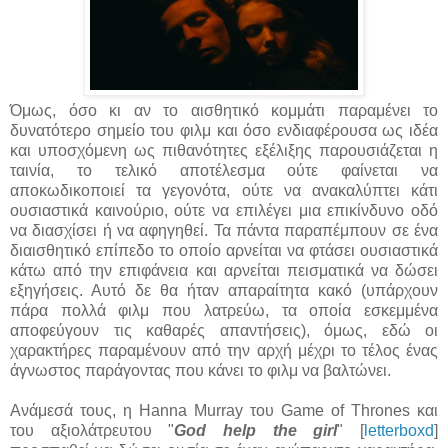
Όμως, όσο κι αν το αισθητικό κομμάτι παραμένει το
δυνατότερο σημείο του φιλμ και όσο ενδιαφέρουσα ως ιδέα
και υποσχόμενη ως πιθανότητες εξέλιξης παρουσιάζεται η
ταινία, το τελικό αποτέλεσμα ούτε φαίνεται να
αποκωδικοποιεί τα γεγονότα, ούτε να ανακαλύπτει κάτι
ουσιαστικά καινούριο, ούτε να επιλέγει μια επικίνδυνο οδό
να διασχίσει ή να αφηγηθεί. Τα πάντα παραπέμπουν σε ένα
διαισθητικό επίπεδο το οποίο αρνείται να φτάσει ουσιαστικά
κάτω από την επιφάνεια και αρνείται πεισματικά να δώσει
εξηγήσεις. Αυτό δε θα ήταν απαραίτητα κακό (υπάρχουν
πάρα πολλά φιλμ που λατρεύω, τα οποία εσκεμμένα
αποφεύγουν τις καθαρές απαντήσεις), όμως, εδώ οι
χαρακτήρες παραμένουν από την αρχή μέχρι το τέλος ένας
άγνωστος παράγοντας που κάνει το φιλμ να βαλτώνει.
Ανάμεσά τους, η Hanna Murray του Game of Thrones και
του αξιολάτρευτου "
God help the girl
" [
letterboxd
]