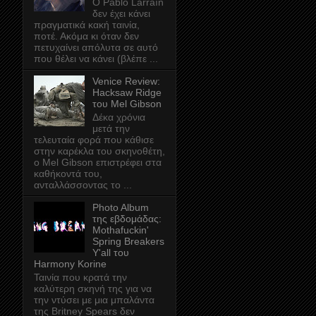
Ο Pablo Larraín
δεν έχει κάνει
πραγματικά κακή ταινία,
ποτέ. Ακόμα κι όταν δεν
πετυχαίνει απόλυτα σε αυτό
που θέλει να κάνει (βλέπε ...
Venice Review:
Hacksaw Ridge
του Mel Gibson
Δέκα χρόνια
μετά την
τελευταία φορά που κάθισε
στην καρέκλα του σκηνοθέτη,
ο Mel Gibson επιστρέφει στα
καθήκοντά του,
ανταλλάσσοντας το ...
Photo Album
της εβδομάδας:
Mothafuckin'
Spring Breakers
Y'all του
Harmony Korine
Ταινία που κρατά την
καλύτερη σκηνή της για να
την ντύσει με μια μπαλάντα
της Britney Spears δεν