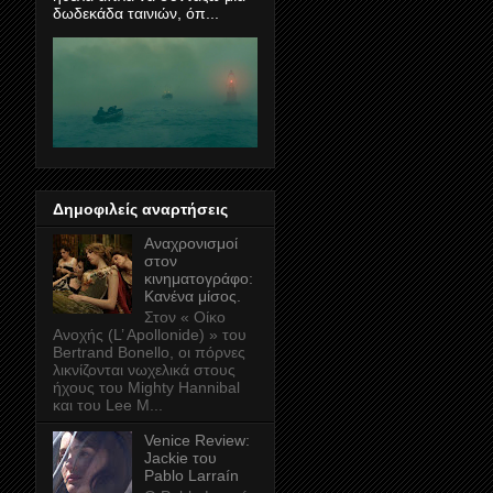
δωδεκάδα ταινιών, όπ...
Δημοφιλείς αναρτήσεις
Αναχρονισμοί
στον
κινηματογράφο:
Κανένα μίσος.
Στον « Οίκο
Ανοχής (L’ Apollonide) » του
Bertrand Bonello, οι πόρνες
λικνίζονται νωχελικά στους
ήχους του Mighty Hannibal
και του Lee M...
Venice Review:
Jackie του
Pablo Larraín