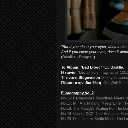
"But if you close your eyes, does it almo
And if you close your eyes, does it almo
(
Bastille - Pompeii
)
To Album
: "
Bad Blood
" των Bastille.
Η ταινία
: "
Les amours imaginaires (201
Τι είναι η Blogovision
:
Find your conne
Πέρυσι στην ίδια θέση
:
Get Well Soon
Filmography Vol.2
No.16: Barbarossa's Bloodlines Meets W
No.17: M.I.A.'s Matangi Meets Enter Th
No.18: The Mowgli's Waiting For The Da
No.19: Charlie XCX' True Romance Meet
No.20: Disclosure's Settle Meets The L