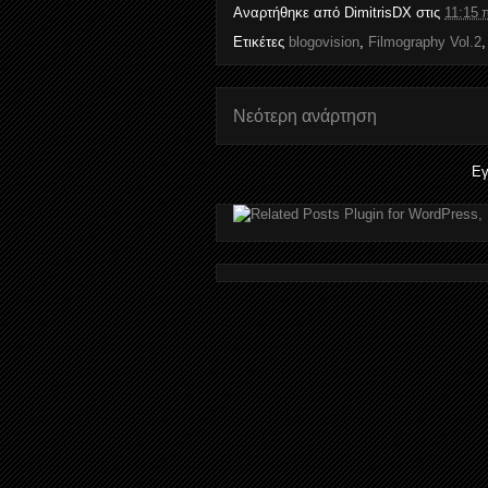
Αναρτήθηκε από
DimitrisDX
στις
11:15 
Ετικέτες
blogovision
,
Filmography Vol.2
Νεότερη ανάρτηση
Εγ