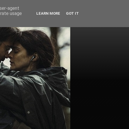
user-agent
erate usage
LEARN MORE
GOT IT