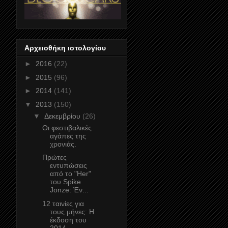
Αρχειοθήκη ιστολογίου
►
2016
(22)
►
2015
(96)
►
2014
(141)
▼
2013
(150)
▼
Δεκεμβρίου
(26)
Οι φεστιβαλικές
αγάπες της
χρονιάς.
Πρώτες
εντυπώσεις
από το "Her"
του Spike
Jonze: Έν...
12 ταινίες για
τους μήνες: Η
έκδοση του
2014