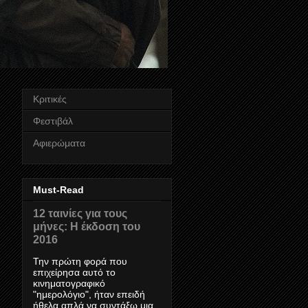
Κριτικές
Φεστιβάλ
Αφιερώματα
Must-Read
12 ταινίες για τους
μήνες: Η έκδοση του
2016
Την πρώτη φορά που
επιχείρησα αυτό το
κινηματογραφικό
"ημερολόγιο", ήταν επειδή
ήθελα απλά να συντάξω μια