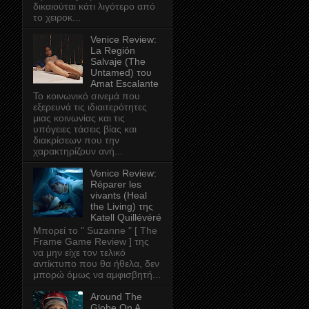
δικαιούται κάτι λιγότερο από
το χειροκ...
Venice Review:
La Región
Salvaje (The
Untamed) του
Amat Escalante
Το κοινωνικό σινεμά που
εξερευνά τις ιδιαιτερότητες
μιας κοινωνίας και τις
υπόγειες τάσεις βίας και
διακρίσεων που την
χαρακτηρίζουν ανή...
Venice Review:
Réparer les
vivants (Heal
the Living) της
Katell Quillévéré
Μπορεί το " Suzanne " [ The
Frame Game Review ] της
να μην είχε τον τελικό
αντίκτυπο που θα ήθελα, δεν
μπορώ όμως να αμφισβητή...
Around The
Globe On A