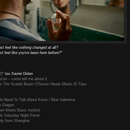
st feel like nothing changed at all?
st feel like you've been here before?"
0)
" του Xavier Dolan
ctor – come tell me about it
's The Scarlet Beast O'Seven Heads Meets El Topo
e Need To Talk About Kevin / Blue Valentine
e Dragon
wn Meets Basic Instinct
s Saturday Night Fever
ady from Shanghai