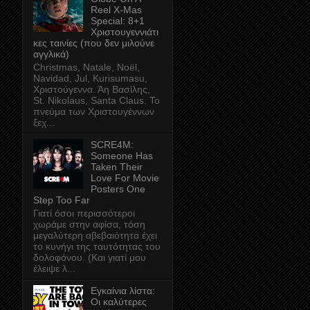
Reel X-Mas
Special: 8+1
Χριστουγεννιάτι
κες ταινίες (που δεν μιλούνε
αγγλικά)
Christmas, Natale, Noël,
Navidad, Jul, Kurisumasu,
Χριστούγεννα. Άη Βασίλης,
St. Nikolaus, Santa Claus. Το
πνεύμα των Χριστουγέννων
ξεχ...
SCRE4M:
Someone Has
Taken Their
Love For Movie
Posters One
Step Too Far
Γιατί όσοι περισσότεροι
χωράμε στην αφίσα, τόση
μεγαλύτερη αβεβαιότητα έχει
το κυνήγι της ταυτότητας του
δολοφόνου. (Και γιατί μου
έλειψε λ...
Εγκαίνια λίστα:
Οι καλύτερες