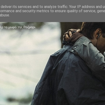
deliver its services and to analyze traffic. Your IP address and 
formance and security metrics to ensure quality of service, gen
Game
abuse.
χι το μωρό της Ρόζμαρι.