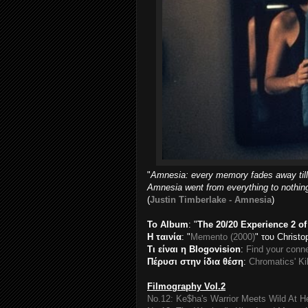
"
Amnesia: every memory fades away till
Amnesia went from everything to nothing
(
Justin Timberlake - Amnesia
)
To Album
: "
The 20/20 Experience 2 of
H ταινία
: "
Memento (2000)
" του Christo
Τι είναι η Blogovision
:
Find your conne
Πέρυσι στην ίδια θέση
:
Chromatics' Ki
Filmography Vol.2
No.12: Ke$ha's Warrior Meets Wild At H