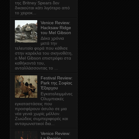
της Britney Spears δεν
δικαιούται κάτι λιγότερο από
το χειροκ...
Venice Review:
Hacksaw Ridge
του Mel Gibson
Δέκα χρόνια
μετά την
τελευταία φορά που κάθισε
στην καρέκλα του σκηνοθέτη,
ο Mel Gibson επιστρέφει στα
καθήκοντά του,
ανταλλάσσοντας το ...
Festival Review:
Park της Σοφίας
Έξαρχου
Εγκαταλειμμένες
Ολυμπιακές
εγκαταστάσεις που
προσφέρουν άσυλο σε μια
νέα γενιά χωρίς μέλλον.
Ζωώδεις συμπεριφορές και
ανταγωνιστικοί δια...
Venice Review:
La Región