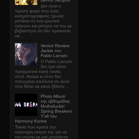
Benoît Jacquot
Δεν είναι η
πρώτη φορά που ένας
κινηματογραφικός ήρωας
μπλέκει σε ένα ερωτικό
τρίγωνο και μπορώ να πω με
βεβαιότητα ότι δεν πρόκειται
να...
Venice Review:
Jackie του
Pablo Larraín
Ο Pablo Larraín
δεν έχει κάνει
πραγματικά κακή ταινία,
ποτέ. Ακόμα κι όταν δεν
πετυχαίνει απόλυτα σε αυτό
που θέλει να κάνει (βλέπε ...
Photo Album
της εβδομάδας:
Mothafuckin'
Spring Breakers
Y'all του
Harmony Korine
Ταινία που κρατά την
καλύτερη σκηνή της για να
την ντύσει με μια μπαλάντα