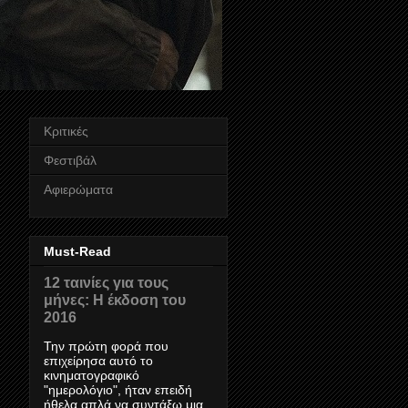
Κριτικές
Φεστιβάλ
Αφιερώματα
Must-Read
12 ταινίες για τους
μήνες: Η έκδοση του
2016
Την πρώτη φορά που
επιχείρησα αυτό το
κινηματογραφικό
"ημερολόγιο", ήταν επειδή
ήθελα απλά να συντάξω μια