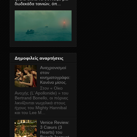
δωδεκάδα ταινιών, όπ...
Δημοφιλείς αναρτήσεις
Αναχρονισμοί
στον
κινηματογράφο:
Κανένα μίσος.
Στον « Οίκο
Ανοχής (L’ Apollonide) » του
Bertrand Bonello, οι πόρνες
λικνίζονται νωχελικά στους
ήχους του Mighty Hannibal
και του Lee M...
Venice Review:
3 Cœurs (3
Hearts) του