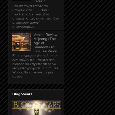
Larraín
Δεν υπάρχει τίποτα το
υπόγειο στο " El Club "
του Pablo Larraín. Δεν
υπάρχει υπαινικτικότητα, δεν
υπάρχουν ασαφή
υπονοούμενα, ...
Venice Review:
Miljeong (The
Age of
Shadows) του
Kim Jee Woon
Είμαι σίγουρος ότι ακόμα και
ένα φύλλο που πέφτει στο
έδαφος να έπρεπε απλά να
κινηματογραφήσει ο Kim Jee
Woon, θα το έκανε με μια
αμεσό...
Blogoscars