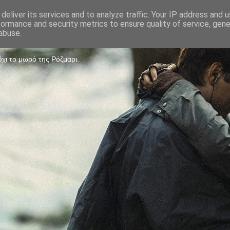
deliver its services and to analyze traffic. Your IP address and 
formance and security metrics to ensure quality of service, gen
Game
abuse.
χι το μωρό της Ρόζμαρι.