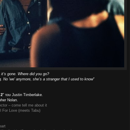
 it’s gone. Where did you go?
. No 'we' anymore, she’s a stranger that I used to know
"
 2
" του Justin Timberlake.
pher Nolan.
ctor – come tell me about it
ll For Love (meets Tabu)
eart