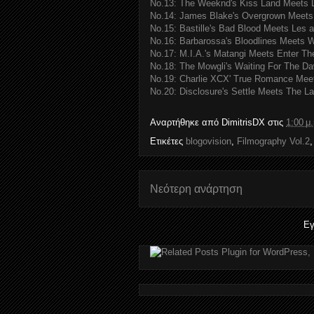
No.13: The Weeknd's Kiss Land Meets L'
No.14: James Blake's Overgrown Meets 
No.15: Bastille's Bad Blood Meets Les 
No.16: Barbarossa's Bloodlines Meets W
No.17: M.I.A.'s Matangi Meets Enter Th
No.18: The Mowgli's Waiting For The Da
No.19: Charlie XCX' True Romance Meet
No.20: Disclosure's Settle Meets The L
Αναρτήθηκε από
DimitrisDX
στις
1:00 μ.
Ετικέτες
blogovision
,
Filmography Vol.2
Νεότερη ανάρτηση
Εγ