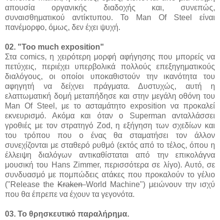
απουσία οργανικής διαδοχής και, συνεπώς,
συναισθηματικού αντίκτυπου. Το Man Of Steel είναι
πανέμορφο, όμως, δεν έχει ψυχή.
02. "Too much exposition"
Στα comics, η χειρότερη μορφή αφήγησης που μπορείς να
πετύχεις, περιέχει υπερβολικά πολλούς επεξηγηματικούς
διαλόγους, οι οποίοι υποκαθιστούν την ικανότητα του
αφηγητή να δείχνει πράγματα. Δυστυχώς, αυτή η
ελαττωματική δομή μεταπήδησε και στην μεγάλη οθόνη του
Man Of Steel, με το ασταμάτητο exposition να προκαλεί
εκνευρισμό. Ακόμα και όταν ο Superman ανταλλάσσει
γροθιές με τον στρατηγό Zod, η εξήγηση των σχεδίων και
του τρόπου που ο ένας θα σταματήσει τον άλλον
συνεχίζονται με σταθερό ρυθμό (εκτός από το τέλος, όπου η
έλλειψη διαλόγων αντικαθίσταται από την επικολάγνα
μουσική του Hans Zimmer, περισσότερα σε λίγο). Αυτό, σε
συνδυασμό με πομπώδεις ατάκες που προκαλούν το γέλιο
("Release the
Kraken
World Machine") μειώνουν την ισχύ
που θα έπρεπε να έχουν τα γεγονότα.
03. Το θρησκευτικό παραλήρημα.