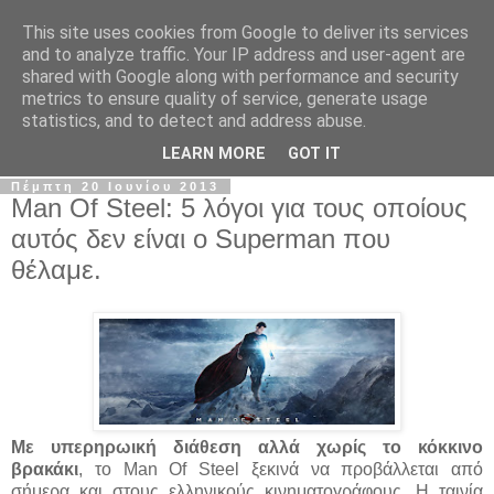
This site uses cookies from Google to deliver its services
The Frame Game
and to analyze traffic. Your IP address and user-agent are
shared with Google along with performance and security
metrics to ensure quality of service, generate usage
Κινηματογραφόφιλος από κούνια αλλά όχι το μωρό της
statistics, and to detect and address abuse.
Ρόζμαρι.
LEARN MORE
GOT IT
Πέμπτη 20 Ιουνίου 2013
Man Of Steel: 5 λόγοι για τους οποίους
αυτός δεν είναι ο Superman που
θέλαμε.
Με υπερηρωική διάθεση αλλά χωρίς το κόκκινο
βρακάκι
, το Man Of Steel ξεκινά να προβάλλεται από
σήμερα και στους ελληνικούς κινηματογράφους. Η ταινία