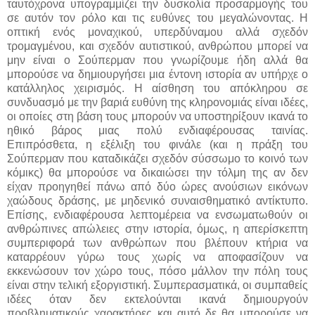
ταυτόχρονα υπογραμμίζει την δυσκολία προσαρμογής του
σε αυτόν τον ρόλο και τις ευθύνες του μεγαλώνοντας. Η
οπτική ενός μοναχικού, υπερδύναμου αλλά σχεδόν
τρομαγμένου, και σχεδόν αυτιστικού, ανθρώπου μπορεί να
μην είναι ο Σούπερμαν που γνωρίζουμε ήδη αλλά θα
μπορούσε να δημιουργήσει μια έντονη ιστορία αν υπήρχε ο
κατάλληλος χειρισμός. Η αίσθηση του απόκληρου σε
συνδυασμό με την βαριά ευθύνη της κληρονομιάς είναι ιδέες,
οι οποίες στη βάση τους μπορούν να υποστηρίξουν ικανά το
ηθικό βάρος μιας πολύ ενδιαφέρουσας ταινίας.
Επιπρόσθετα, η εξέλιξη του φινάλε (και η πράξη του
Σούπερμαν που καταδικάζει σχεδόν σύσσωμο το κοινό των
κόμικς) θα μπορούσε να δικαιώσει την τόλμη της αν δεν
είχαν προηγηθεί πάνω από δύο ώρες ανούσιων εικόνων
χαώδους δράσης, με μηδενικό συναισθηματικό αντίκτυπο.
Επίσης, ενδιαφέρουσα λεπτομέρεια να ενσωματωθούν οι
ανθρώπινες απώλειες στην ιστορία, όμως, η απερίσκεπτη
συμπεριφορά των ανθρώπων που βλέπουν κτήρια να
καταρρέουν γύρω τους χωρίς να αποφασίζουν να
εκκενώσουν τον χώρο τους, πόσο μάλλον την πόλη τους
είναι στην τελική εξοργιστική. Συμπερασματικά, οι συμπαθείς
ιδέες όταν δεν εκτελούνται ικανά δημιουργούν
προβληματικούς χαρακτήρες και αυτό δε θα μπορούσε να