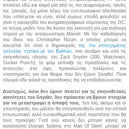
αποτελεί εδώ και καιρό μία από τις πιο αναμενόμενες ταινίες
της χρονιάς, όχι μόνο λόγω του εντυπωσιακού blockbuster
που υπόσχεται να είναι, αλλά κυρίως επειδή φιλοδοξεί να
γίνει η ναυαρχίδα του κινηματογραφικού σύμπαντος της DC,
το τεύχος μηδέν που θα δώσει την εκκίνηση για μια ανάλογη
πορεία με την ανταγωνίστρια Marvel. Με την καθοδήγηση
του ίδιου του Christopher Nolan, ο οποίος μπορεί να
καυχιέται ότι είναι ο δημιουργός
της πιο επιτυχημένης
τριλογίας σχετικά με τον Batman
, στο σενάριο και υπό τις
σκηνοθετικές οδηγίες του Zack Snyder (300, Watchmen,
Sucker Punch), το φιλμ εκτίναξε τις προσδοκίες και τις
ανησυχίες στα ύψη, προκαλώντας πολέμιους και
υποστηρικτές για ένα θέαμα που δεν έχουν ξαναδεί. Ποια
πλευρά είδε τελικά τις προσδοκίες της να επιβεβαιώνονται;
Δυστυχώς, όσοι δεν έχουν πειστεί για τις σκηνοθετικές
ικανότητες του Snyder, δεν πρόκειται να βρουν στοιχεία
για να μεταστραφεί η άποψή τους
. Ίσα ίσα, ακόμα και οι
υποστηρικτές του μάλλον θα απογοητευθούν από την οπτικά
εντυπωσιακή αλλά συναισθηματικά κενή περιπέτεια που θα
τους προκύψει. Γιατί ενώ κανείς δεν μπορεί κανείς να
καταλογίσει έλλειψη δράσης στο Man Of Steel, μπορεί να