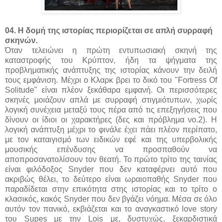
04. Η δομή της ιστορίας περιορίζεται σε απλή συρραφή
σκηνών.
Όταν τελειώνει η πρώτη εντυπωσιακή σκηνή της
καταστροφής του Κρύπτον, ήδη τα ψήγματα της
προβληματικής ανάπτυξης της ιστορίας κάνουν την δειλή
τους εμφάνιση. Μέχρι ο Κλαρκ βρει το δικό του "Fortress Of
Solitude" είναι πλέον ξεκάθαρα εμφανή. Οι περισσότερες
σκηνές μοιάζουν απλά με συρραφή στιγμιότυπων, χωρίς
λογική συνέχεια μεταξύ τους πέρα από τις επεξηγήσεις που
δίνουν οι ίδιοι οι χαρακτήρες (δες και πρόβλημα νο.2). Η
λογική ανάπτυξη μέχρι το φινάλε έχει πάει πλέον περίπατο,
με τον καταιγισμό των ειδικών εφέ και της υπερβολικής
μουσικής επένδυσης να προσπαθούν να
αποπροσανατολίσουν τον θεατή. Το πρώτο τρίτο της ταινίας
είναι φιλόδοξος Snyder που δεν καταφέρνει αυτό που
ακριβώς θέλει, το δεύτερο είναι ωραιοπαθής Snyder που
παραδίδεται στην επικότητα στης ιστορίας και το τρίτο ο
κλασικός, κακός Snyder που δεν βγάζει νόημα. Μέσα σε όλο
αυτόν τον πανικό, εκβιάζεται και το αναγκαστικό love story
του Supes με την Lois με, δυστυχώς, ξεκαρδιστικά