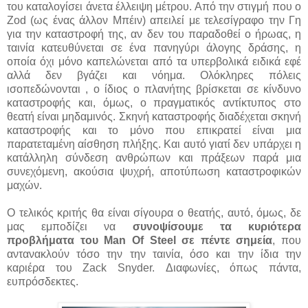
του καταλογίσει άνετα έλλειψη μέτρου. Από την στιγμή που ο
Zod (ως ένας άλλον Μπέιν) απειλεί με τελεσίγραφο την Γη
για την καταστροφή της, αν δεν του παραδοθεί ο ήρωας, η
ταινία κατευθύνεται σε ένα πανηγύρι άλογης δράσης, η
οποία όχι μόνο καπελώνεται από τα υπερβολικά ειδικά εφέ
αλλά δεν βγάζει και νόημα. Ολόκληρες πόλεις
ισοπεδώνονται , ο ίδιος ο πλανήτης βρίσκεται σε κίνδυνο
καταστροφής και, όμως, ο πραγματικός αντίκτυπος στο
θεατή είναι μηδαμινός. Σκηνή καταστροφής διαδέχεται σκηνή
καταστροφής και το μόνο που επικρατεί είναι μια
παρατεταμένη αίσθηση πλήξης. Και αυτό γιατί δεν υπάρχει η
κατάλληλη σύνδεση ανθρώπων και πράξεων παρά μια
συνεχόμενη, ακούσια ψυχρή, αποτύπωση καταστροφικών
μαχών.
Ο τελικός κριτής θα είναι σίγουρα ο θεατής, αυτό, όμως, δε
μας εμποδίζει να
συνοψίσουμε τα κυριότερα
προβλήματα του Man Of Steel σε πέντε σημεία
, που
αντανακλούν τόσο την την ταινία, όσο και την ίδια την
καριέρα του Zack Snyder. Διαφωνίες, όπως πάντα,
ευπρόσδεκτες.