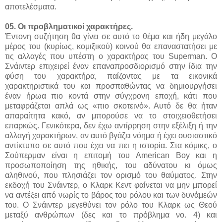
αποτελέσματα.
05. Οι προβληματικοί χαρακτήρες.
Έντονη συζήτηση θα γίνει σε αυτό το θέμα και ήδη μεγάλο
μέρος του (κυρίως, κομιξικού) κοινού θα επαναστατήσει με
τις αλλαγές που υπέστη ο χαρακτήρας του Superman. Ο
Σνάιντερ επιχειρεί έναν επαναπροσδιορισμό στην ίδια την
φύση του χαρακτήρα, παίζοντας με τα εικονικά
χαρακτηριστικά του και προσπαθώντας να δημιουργήσει
έναν ήρωα πιο κοντά στην σύγχρονη εποχή, κάτι που
μεταφράζεται απλά ως «πιο σκοτεινό». Αυτό δε θα ήταν
απαραίτητα κακό, αν μπορούσε να το στοιχειοθετήσει
επαρκώς. Γενικότερα, δεν έχω αντίρρηση στην εξέλιξη ή την
αλλαγή χαρακτήρων, αν αυτό βγάζει νόημα ή έχει ουσιαστικό
αντίκτυπο σε αυτό που έχει να πει η ιστορία. Στα κόμικς, ο
Σούπερμαν είναι η επιτομή του American Boy και η
προσωποποίηση της ηθικής, του αδύνατου κι όμως
αληθινού, που πλησιάζει τον ορισμό του θαύματος. Στην
εκδοχή του Σνάιντερ, ο Κλαρκ Κεντ φαίνεται να μην μπορεί
να αντέξει από νωρίς το βάρος του ρόλου και των δυνάμεών
του. Ο Σνάιντερ μεγεθύνει τον ρόλο του Κλαρκ ως Θεού
μεταξύ ανθρώπων (δες και το πρόβλημα νο. 4) και