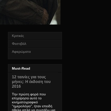
Κριτικές
Φεστιβάλ
Αφιερώματα
Must-Read
12 ταινίες για τους
μήνες: Η έκδοση του
2016
Την πρώτη φορά που
επιχείρησα αυτό το
κινηματογραφικό
"ημερολόγιο", ήταν επειδή
ήθελα απλά να συντάξω μια