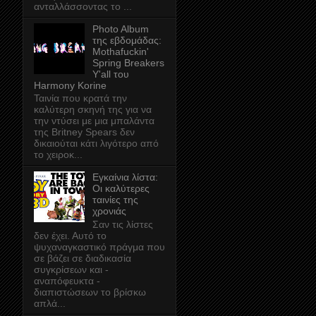
ανταλλάσσοντας το ...
Photo Album
της εβδομάδας:
Mothafuckin'
Spring Breakers
Y'all του
Harmony Korine
Ταινία που κρατά την
καλύτερη σκηνή της για να
την ντύσει με μια μπαλάντα
της Britney Spears δεν
δικαιούται κάτι λιγότερο από
το χειροκ...
Εγκαίνια λίστα:
Οι καλύτερες
ταινίες της
χρονιάς
Σαν τις λίστες
δεν έχει. Αυτό το
ψυχαναγκαστικό πράγμα που
σε βάζει σε διαδικασία
συγκρίσεων και -
αναπόφευκτα -
διαπιστώσεων το βρίσκω
απλά...