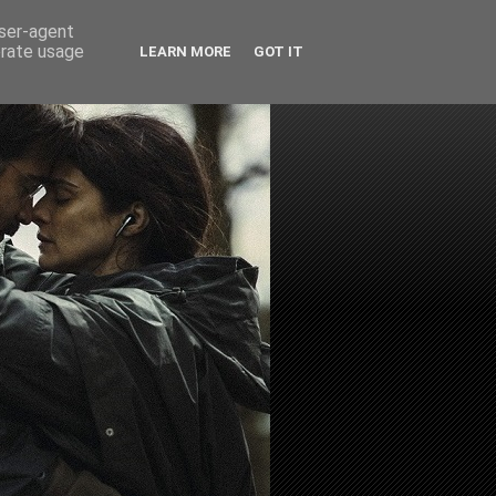
user-agent
erate usage
LEARN MORE
GOT IT