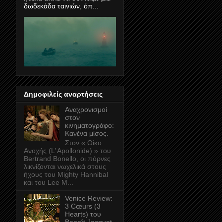
δωδεκάδα ταινιών, όπ...
Δημοφιλείς αναρτήσεις
Αναχρονισμοί
στον
κινηματογράφο:
Κανένα μίσος.
Στον « Οίκο
Ανοχής (L’ Apollonide) » του
Bertrand Bonello, οι πόρνες
λικνίζονται νωχελικά στους
ήχους του Mighty Hannibal
και του Lee M...
Venice Review:
3 Cœurs (3
Hearts) του