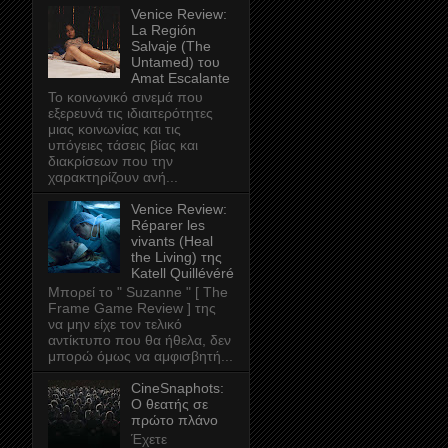
Venice Review:
La Región
Salvaje (The
Untamed) του
Amat Escalante
Το κοινωνικό σινεμά που
εξερευνά τις ιδιαιτερότητες
μιας κοινωνίας και τις
υπόγειες τάσεις βίας και
διακρίσεων που την
χαρακτηρίζουν ανή...
Venice Review:
Réparer les
vivants (Heal
the Living) της
Katell Quillévéré
Μπορεί το " Suzanne " [ The
Frame Game Review ] της
να μην είχε τον τελικό
αντίκτυπο που θα ήθελα, δεν
μπορώ όμως να αμφισβητή...
CineSnaphots:
Ο θεατής σε
πρώτο πλάνο
Έχετε