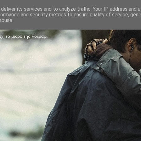
deliver its services and to analyze traffic. Your IP address and 
formance and security metrics to ensure quality of service, gen
Game
abuse.
χι το μωρό της Ρόζμαρι.