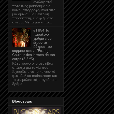
αναλογιστεί
ποτέ πώς μοιάζουμε ως
κοινό, απορροφημένοι από
μια ομιλία, μια θεατρική
παράσταση, ένα φιλμ στο
σινεμά; Με τα μάτια πρ...
#Tiff54 Το
παράξενο
χρώμα που
έχουν τα
δάκρυα του
κορμιού σου / L’Étrange
Couleur des larmes de ton
corps (3.5*/5)
Κάθε χρόνο στο φεστιβάλ
υπάρχει μια ταινία που
ξεχωρίζει από το κοινωνικό
φεστιβαλικό mainstream και
το μινιμαλιστικό, παγκόσμιο
δράμα....
Blogoscars