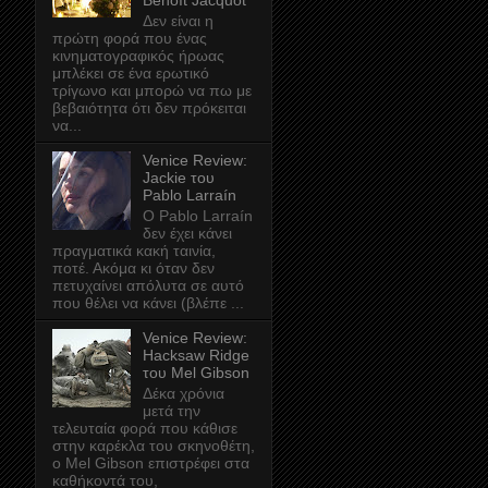
Benoît Jacquot
Δεν είναι η
πρώτη φορά που ένας
κινηματογραφικός ήρωας
μπλέκει σε ένα ερωτικό
τρίγωνο και μπορώ να πω με
βεβαιότητα ότι δεν πρόκειται
να...
Venice Review:
Jackie του
Pablo Larraín
Ο Pablo Larraín
δεν έχει κάνει
πραγματικά κακή ταινία,
ποτέ. Ακόμα κι όταν δεν
πετυχαίνει απόλυτα σε αυτό
που θέλει να κάνει (βλέπε ...
Venice Review:
Hacksaw Ridge
του Mel Gibson
Δέκα χρόνια
μετά την
τελευταία φορά που κάθισε
στην καρέκλα του σκηνοθέτη,
ο Mel Gibson επιστρέφει στα
καθήκοντά του,