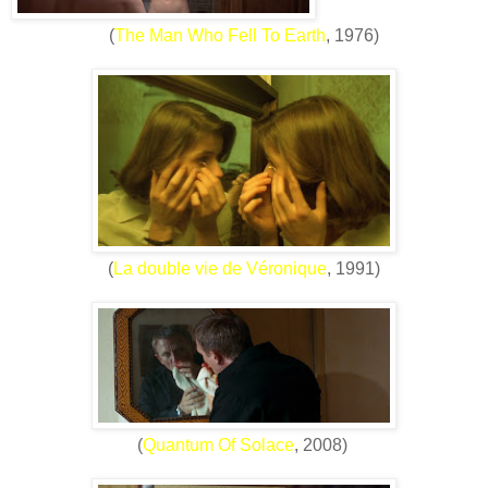
(
The Man Who Fell To Earth
, 1976)
(
La double vie de Véronique
, 1991)
(
Quantum Of Solace
, 2008)