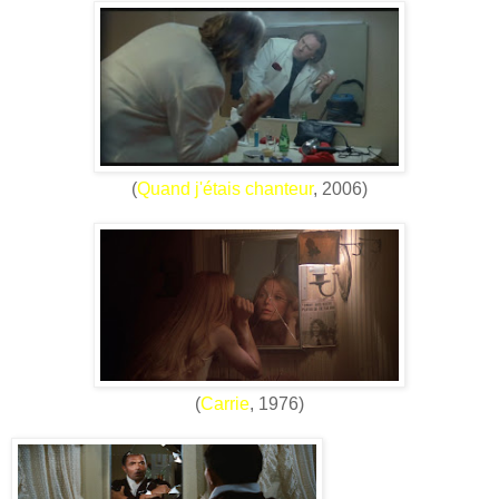
(
Quand j'étais chanteur
, 2006)
(
Carrie
, 1976)