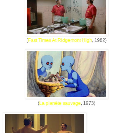
(
Fast Times At Ridgemont High
, 1982)
(
La planète sauvage
, 1973)