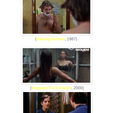
(
Raising Arizona
, 1987)
(
Requiem For A Dream
, 2000)