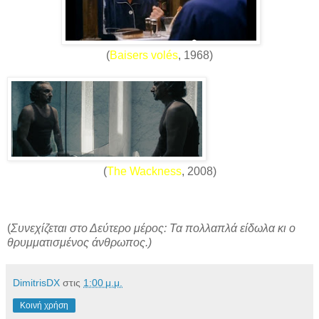
(
Baisers volés
, 1968)
(
The Wackness
, 2008)
(
Συνεχίζεται στο Δεύτερο μέρος: Τα πολλαπλά είδωλα κι ο
θρυμματισμένος άνθρωπος.)
DimitrisDX
στις
1:00 μ.μ.
Κοινή χρήση