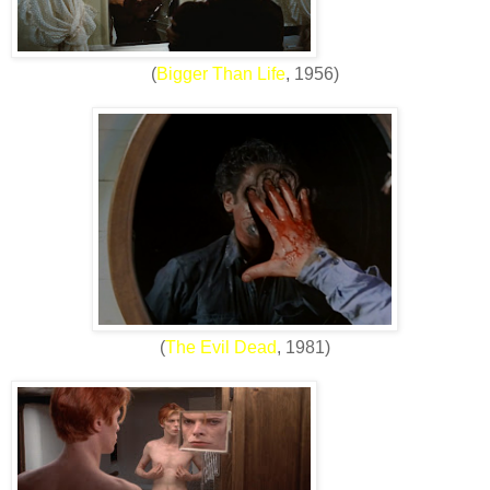
(
Bigger Than Life
, 1956)
(
The Evil Dead
, 1981)