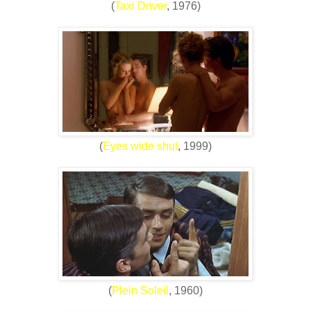
(
Taxi Driver
, 1976)
(
Eyes wide shut
, 1999)
(
Plein Soleil
, 1960)