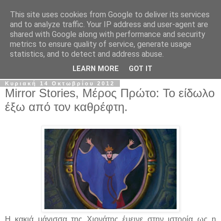
This site uses cookies from Google to deliver its services
The Frame Game
and to analyze traffic. Your IP address and user-agent are
shared with Google along with performance and security
metrics to ensure quality of service, generate usage
Κινηματογραφόφιλος από κούνια αλλά όχι το μωρό της
statistics, and to detect and address abuse.
Ρόζμαρι.
LEARN MORE
GOT IT
Κυριακή 14 Οκτωβρίου 2012
Mirror Stories, Μέρος Πρώτο: Το είδωλο
έξω από τον καθρέφτη.
Η κακιά μάγισσα της Χιονάτης έμεινε στην ιστορία ως η