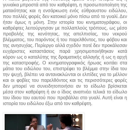
γυναίκα μπροστά από τον καθρέφτη, η προσωποποίηση της
ματαιότητας και η ενσάρκωση ενός εύθραυστου ειδώλου,
που πολλές φορές δεν κατοικεί μόνο πίσω από το γυαλί. Δεν
ήταν όμως η μόνη. Στην ιστορία του κινηματογράφου, οι
καθρέφτες λειτούργησαν με πολλαπλούς τρόπους, ως μέσο
προβολής της κενότητας, της απελπισίας, του νεκρού
βλέμματος, του παρόντος ή του παρελθόντος, του φόβου και
της ανησυχίας. Περίεργο αλλά σχεδόν ποτέ δεν προκάλεσαν
ευχάριστες καταστάσεις παρά χρησιμοποιήθηκαν κατά
κόρον ως ο καταλύτης της δραματικής αλλαγής ή ως η αρχή
της καταστροφής. Ο κινηματογραφικός ήρωας κοιτάει στα
μάτια του ειδώλου του, επιστρέφει το βλέμμα στην ίδια του
την ψυχή, βλέπει να αντανακλώνται οι ελπίδες για το μέλλον
και οι φοβίες του παρελθόντος και τις περισσότερες φορές
δεν μπορεί να συνειδητοποιήσει αν το είδωλο βρίσκεται
μέσα στον καθρέφτη ή αν ο ίδιος αναπνέει τελικά το είδωλο
του ίδιου του εαυτού που προβάλλει στο γυαλί. Αυτή είναι η
ιστορία του ειδώλου έξω από τον καθρέφτη.