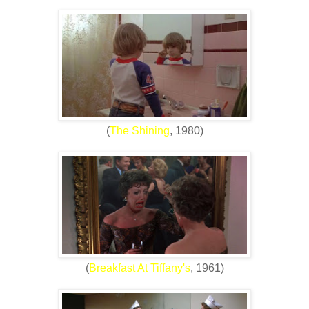
(
The Shining
, 1980)
(
Breakfast At Tiffany's
, 1961)