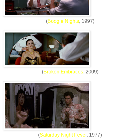
(
Boogie Nights
, 1997)
(
Broken Embraces
, 2009)
(
Saturday Night Fever
, 1977)