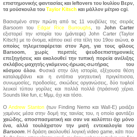
επιστημονικής φαντασίας και leftovers του Ιουλίου Βερν,
τα μούσκουλα του
Taylor Kitsch
και μάλλον μέτριο cgi
.
Βασισμένο στην πρώτη από τις 11 νουβέλες της σειράς
Barsoom
του
Edgar Rice Burroughs
, το
John Carter
εξιστορεί την ιστορία του (μάντεψε) John Carter (Taylor
Kitsch) με το όνομα, κάπου εκεί στα τέλη του 19ου αιώνα,
ο
οποίος τηλεμεταφέρεται στον Άρη, για τους φίλους
Barsoom, χωρίς περιττές ψευδοεπιστημονικές
επεξηγήσεις και ακολουθεί την τυπική πορεία ανέλιξης
σκλάβος-μαχητής-γκόμενος-ήρωας-σωτήρας του
κόσμου όλου
. Φυσικά στην όλη ιστορία, εξέχουσα θέση
καταλαμβάνει και η εντόπια γοητευτική πριγκίπισσα,
συνωμοσίες, προδοσίες, σκιώδεις οργανώσεις, δύο τυφλοί
λευκοί τύπου γορίλες και πολλά πολλά (πράσινα) χέρια.
Sounds like fun, ε; Μμμ, όχι και τόσο.
O
Andrew Stanton
(των Finding Nemo και Wall-E) μοιάζει
χαμένος μέσα στην δομή της ταινίας του, η οποία φαντάζει
χαώδης, αποσπασματική και σαν να καλύπτει όχι μόνο
ένα, αλλά τουλάχιστον την μισή εντεκαλογία του
Barsoom
. Η δράση ακολουθεί λογική video game, κάτι που