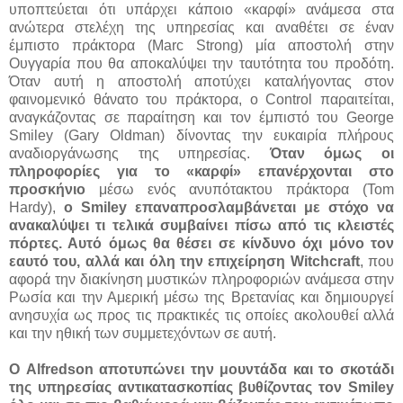
υποπτεύεται ότι υπάρχει κάποιο «καρφί» ανάμεσα στα
ανώτερα στελέχη της υπηρεσίας και αναθέτει σε έναν
έμπιστο πράκτορα (Marc Strong) μία αποστολή στην
Ουγγαρία που θα αποκαλύψει την ταυτότητα του προδότη.
Όταν αυτή η αποστολή αποτύχει καταλήγοντας στον
φαινομενικό θάνατο του πράκτορα, ο Control παραιτείται,
αναγκάζοντας σε παραίτηση και τον έμπιστό του George
Smiley (Gary Oldman) δίνοντας την ευκαιρία πλήρους
αναδιοργάνωσης της υπηρεσίας.
Όταν όμως οι
πληροφορίες για το «καρφί» επανέρχονται στο
προσκήνιο
μέσω ενός ανυπότακτου πράκτορα (Tom
Hardy),
ο Smiley επαναπροσλαμβάνεται με στόχο να
ανακαλύψει τι τελικά συμβαίνει πίσω από τις κλειστές
πόρτες. Αυτό όμως θα θέσει σε κίνδυνο όχι μόνο τον
εαυτό του, αλλά και όλη την επιχείρηση Witchcraft
, που
αφορά την διακίνηση μυστικών πληροφοριών ανάμεσα στην
Ρωσία και την Αμερική μέσω της Βρετανίας και δημιουργεί
ανησυχία ως προς τις πρακτικές τις οποίες ακολουθεί αλλά
και την ηθική των συμμετεχόντων σε αυτή.
Ο Alfredson αποτυπώνει την μουντάδα και το σκοτάδι
της υπηρεσίας αντικατασκοπίας βυθίζοντας τον Smiley