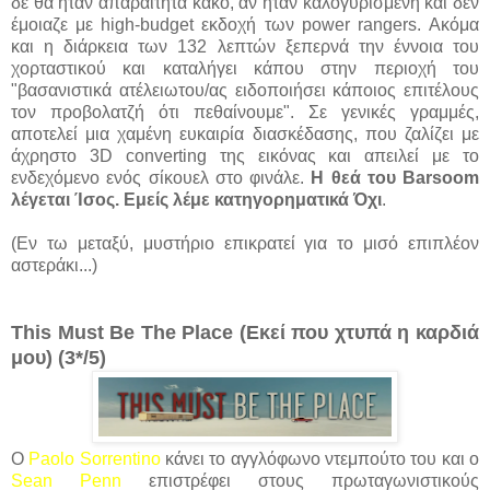
δε θα ήταν απαραίτητα κακό, αν ήταν καλογυρισμένη και δεν
έμοιαζε με high-budget εκδοχή των power rangers. Ακόμα
και η διάρκεια των 132 λεπτών ξεπερνά την έννοια του
χορταστικού και καταλήγει κάπου στην περιοχή του
"βασανιστικά ατέλειωτου/ας ειδοποιήσει κάποιος επιτέλους
τον προβολατζή ότι πεθαίνουμε". Σε γενικές γραμμές,
αποτελεί μια χαμένη ευκαιρία διασκέδασης, που ζαλίζει με
άχρηστο 3D converting της εικόνας και απειλεί με το
ενδεχόμενο ενός σίκουελ στο φινάλε.
Η θεά του Barsoom
λέγεται Ίσος. Εμείς λέμε κατηγορηματικά Όχι
.
(Εν τω μεταξύ, μυστήριο επικρατεί για το μισό επιπλέον
αστεράκι...)
This Must Be The Place (Εκεί που χτυπά η καρδιά
μου) (3*/5)
O
Paolo Sorrentino
κάνει το αγγλόφωνο ντεμπούτο του και ο
Sean Penn
επιστρέφει στους πρωταγωνιστικούς