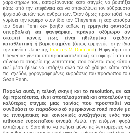
χαρακτήρων του, καταφέρνοντας κατά στιγμές να βουτήξει
κάτω από την επιφάνεια και να αποκαλύψει τον εύθραυστο
ψυχισμό αυτών των ανθρώπων. Όταν όμως προσπαθεί να
γυρίσει την κάμερα στον ίδιο τον Cheyenne, η καρικατούρα
του Sean Penn δεν βοηθά καθώς
η ερμηνεία φαντάζει
υπερβολική και φανφάρικη, πράγμα οξύμωρο αν
σκεφτεί κανείς πως είναι ηθελημένα σχεδόν
καταθλιπτική ή βαριεστημένη
(όπως ερμηνεύει στην ίδια
την ταινία η Jane της
Frances McDormand
). Η φιγούρα του
Cheyenne γίνεται αποπροσανατολιστική και αφαιρεί από το
σύνολο το στοιχείο της λεπτότητας, που φαίνεται πως κάπου
εκεί μέσα ήθελε να υπάρξει αλλά τελικά χάθηκε κάτω από
τις, σχεδόν, χορογραφημένες εκφράσεις του προσώπου του
Sean Penn.
Παρόλα αυτά, η τελική σκηνή και το resolution, αν και
όχι πρωτότυπα, είναι αποτελεσματικά και αποτελούν τις
καλύτερες στιγμές μιας ταινίας που προσπαθεί να
συνδυάσει το παραδοσιακό αμερικάνικο road movie με
τις πνευματικές και κοινωνικές αναζητήσεις ενός πιο
arthouse ευρωπαϊκού σινεμά
. Απλά, την επόμενη φορά
ελπίζουμε ο Sorentino να αφήσει μόνο τις λεπτομέρειες να
διηγηθούν την ιστορία γιατί αφενός φαίνεται ότι εκεί είναι η