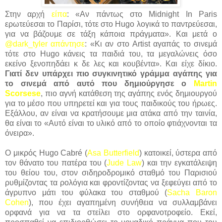
Στην αρχή
είπα
: «Αν πάντως στο Midnight In Paris
ερωτεύεσαι το Παρίσι, τότε στο Hugo λογικά το παντρεύεσαι,
για να βάζουμε σε τάξη κάποια πράγματα». Και μετά ο
@dark_tyler
απάντησε
: «Κι αν στο Artist αγαπάς το σινεμά
τότε στο Hugo κάνεις τα παιδιά του, τα μεγαλώνεις όσο
εκείνο ξενοπηδάει κ δε λες και κουβέντα». Και είχε δίκιο.
Γιατί δεν υπάρχει πιο συγκινητικό γράμμα αγάπης για
το σινεμά από αυτό που δημιούργησε ο
Martin
Scorsese
, πιο αγνή κατάθεση της αγάπης ενός δημιουργού
για το μέσο που υπηρετεί και για τους παιδικούς του ήρωες.
Εξάλλου, αν είναι να κρατήσουμε μια ατάκα από την ταινία,
θα είναι το «Αυτό είναι το υλικό από το οποίο φτιάχνονται τα
όνειρα».
Ο μικρός Hugo Cabré (
Asa Butterfield
) κατοικεί, ύστερα από
τον θάνατο του πατέρα του (
Jude Law
) και την εγκατάλειψη
του θείου του, στον σιδηροδρομικό σταθμό του Παρισιού
ρυθμίζοντας τα ρολόγια και φροντίζοντας να ξεφεύγει από το
άγρυπνο μάτι του φύλακα του σταθμού (
Sacha Baron
Cohen
), που έχει αγαπημένη συνήθεια να συλλαμβάνει
ορφανά για να τα στείλει στο ορφανοτροφείο. Εκεί,