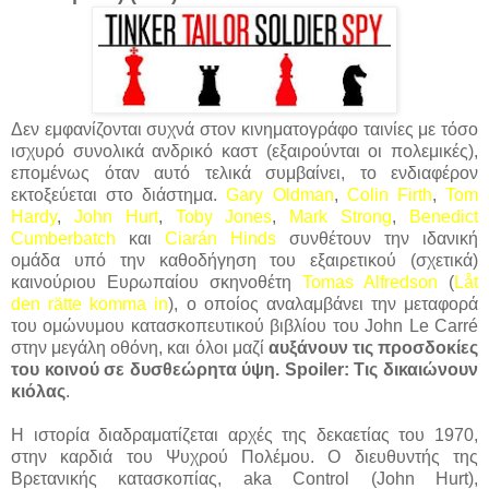
Δεν εμφανίζονται συχνά στον κινηματογράφο ταινίες με τόσο
ισχυρό συνολικά ανδρικό καστ (εξαιρούνται οι πολεμικές),
επομένως όταν αυτό τελικά συμβαίνει, το ενδιαφέρον
εκτοξεύεται στο διάστημα.
Gary Oldman
,
Colin Firth
,
Tom
Hardy
,
John Hurt
,
Toby Jones
,
Mark Strong
,
Benedict
Cumberbatch
και
Ciarán Hinds
συνθέτουν την ιδανική
ομάδα υπό την καθοδήγηση του εξαιρετικού (σχετικά)
καινούριου Ευρωπαίου σκηνοθέτη
Tomas Alfredson
(
Låt
den rätte komma in
), ο οποίος αναλαμβάνει την μεταφορά
του ομώνυμου κατασκοπευτικού βιβλίου του John Le Carré
στην μεγάλη οθόνη, και όλοι μαζί
αυξάνουν τις προσδοκίες
του κοινού σε δυσθεώρητα ύψη. Spoiler: Τις δικαιώνουν
κιόλας
.
Η ιστορία διαδραματίζεται αρχές της δεκαετίας του 1970,
στην καρδιά του Ψυχρού Πολέμου. Ο διευθυντής της
Βρετανικής κατασκοπίας, aka Control (John Hurt),