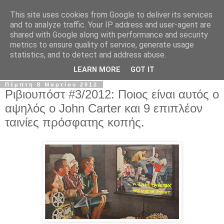
This site uses cookies from Google to deliver its services
The Frame Game
and to analyze traffic. Your IP address and user-agent are
shared with Google along with performance and security
metrics to ensure quality of service, generate usage
Κινηματογραφόφιλος από κούνια αλλά όχι το μωρό της
statistics, and to detect and address abuse.
Ρόζμαρι.
LEARN MORE
GOT IT
Πέμπτη 8 Μαρτίου 2012
Ριβιουπόστ #3/2012: Ποιος είναι αυτός ο
αψηλός ο John Carter και 9 επιπλέον
ταινίες πρόσφατης κοπής.