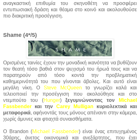
αναγκαστική επιθυμία του σκηνοθέτη να προσφέρει
εντυπωσιακή δράση και θέαμα στο κοινό και ακολουθούσε
πιο διακριτική προσέγγιση.
Shame (4*/5)
Ορισμένες ταινίες έχουν την μοναδική ικανότητα να βυθίζουν
τον θεατή τόσο βαθιά στον ψυχισμό του ήρωά τους και να
παρατηρούν από τόσο κοντά την προβληματική
καθημερινότητά του που γίνονται άβολες. Και αυτό είναι
μεγάλη νίκη. Ο
Steve McQueen
το γνωρίζει καλά και
τελειοποιεί την προσέγγιση που ακολούθησε και στο
ντεμπούτο του (
Hunger
)
ξεγυμνώνοντας τον
Michael
Fassbender
και την
Carey Mulligan
κυριολεκτικά και
μεταφορικά
, αφήνοντάς τους μόνους απέναντι στην κάμερα,
χωρίς άμυνες και φτιαχτά συναισθήματα.
Ο Brandon (
Michael Fassbender
) είναι ένας επιτυχημένος
30άρης, άνετος οικονομικά και ανεξάρτητος, που έχει