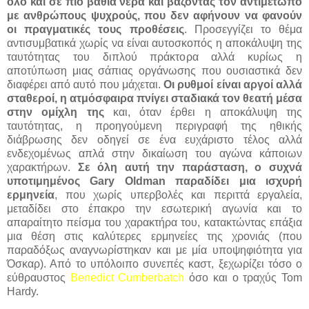
όλο και σε πιο βαθιά νερά και βάζοντάς τον αντιμέτωπο
με ανθρώπους ψυχρούς, που δεν αφήνουν να φανούν
οι πραγματικές τους προθέσεις
. Προσεγγίζει το θέμα
αντισυμβατικά χωρίς να είναι αυτοσκοπός η αποκάλυψη της
ταυτότητας του διπλού πράκτορα αλλά κυρίως η
αποτύπωση μιας σάπιας οργάνωσης που ουσιαστικά δεν
διαφέρει από αυτό που μάχεται.
Οι ρυθμοί είναι αργοί αλλά
σταθεροί, η ατμόσφαιρα πνίγει σταδιακά τον θεατή μέσα
στην ομίχλη της
και, όταν έρθει η αποκάλυψη της
ταυτότητας, η προηγούμενη περιγραφή της ηθικής
διάβρωσης δεν οδηγεί σε ένα ευχάριστο τέλος αλλά
ενδεχομένως απλά στην δικαίωση του αγώνα κάποιων
χαρακτήρων.
Σε όλη αυτή την παράσταση, ο συχνά
υποτιμημένος Gary Oldman παραδίδει μια ισχυρή
ερμηνεία
, που χωρίς υπερβολές και περιττά εργαλεία,
μεταδίδει στο έπακρο την εσωτερική αγωνία και το
απαραίτητο πείσμα του χαρακτήρα του, κατακτώντας επάξια
μια θέση στις καλύτερες ερμηνείες της χρονιάς (που
παραδόξως αναγνωρίστηκαν και με μία υποψηφιότητα για
Όσκαρ). Από το υπόλοιπο συνεπές καστ, ξεχωρίζει τόσο ο
εύθραυστος
Benedict Cumberbatch
όσο και ο τραχύς Tom
Hardy.