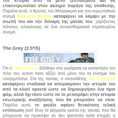
την ιστορία από τα μελό ξεσπάσματα και θα
επικεντρωνόταν στον σκληρό πυρήνα της υπόθεσης
.
Παρόλα αυτά, ο θρύλος του Μπέργκμαν και του ευρωπαϊκού
σινεμά
Max von Sydow
καταφέρνει να λάμψει με την
σιωπή του και την δύναμη της ματιάς του
, χαρίζοντας
πόντους ειλικρίνειας σε ένα συναισθηματικά στρατευμένο
σινεμά.
The Grey (2.5*/5)
Ότι ο
Liam Neeson
βάλθηκε στα γεράματα να κατακτήσει τον
τίτλο του action hero αξίζει από μόνο του τα εύσημα του
ντιεξομπλόγκ. Στα της ταινίας, ο σκηνοθέτης
Joe Carnahan
καταφέρνει σταδιακά να απομακρύνει την ιστορία του
από τα κλισέ αρκετά ώστε να δημιουργήσει ένα τίμιο
φιλμ, αλλά όχι τόσο ώστε να το μετατρέψει στην ιστορία
εσωτερικής αναζήτησης που θα μπορούσε να είναι
.
Παρόλα αυτά,
το φινάλε αφήνει θετικότατη τελική
εντύπωση
γιατί δίνει τα ψήγματα εκείνα της ταινίας που θα
μπορούσε να προκύψει αν δεν φαινόταν κατά στιγμές η