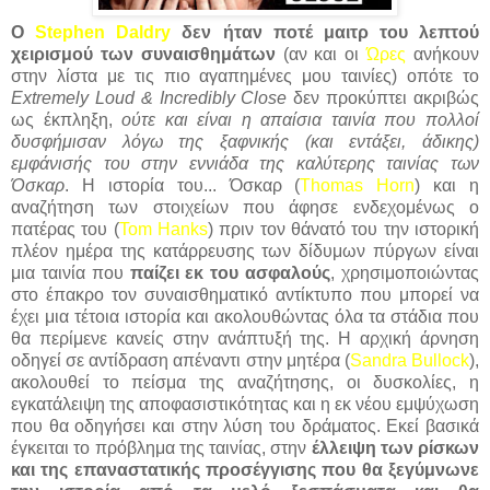
O
Stephen Daldry
δεν ήταν ποτέ μαιτρ του λεπτού
χειρισμού των συναισθημάτων
(αν και οι
Ώρες
ανήκουν
στην λίστα με τις πιο αγαπημένες μου ταινίες) οπότε το
Extremely Loud & Incredibly Close
δεν προκύπτει ακριβώς
ως έκπληξη,
ούτε και είναι η απαίσια ταινία που πολλοί
δυσφήμισαν λόγω της ξαφνικής (και εντάξει, άδικης)
εμφάνισής του στην εννιάδα της καλύτερης ταινίας των
Όσκαρ
. Η ιστορία του... Όσκαρ (
Thomas Horn
) και η
αναζήτηση των στοιχείων που άφησε ενδεχομένως ο
πατέρας του (
Tom Hanks
) πριν τον θάνατό του την ιστορική
πλέον ημέρα της κατάρρευσης των δίδυμων πύργων είναι
μια ταινία που
παίζει εκ του ασφαλούς
, χρησιμοποιώντας
στο έπακρο τον συναισθηματικό αντίκτυπο που μπορεί να
έχει μια τέτοια ιστορία και ακολουθώντας όλα τα στάδια που
θα περίμενε κανείς στην ανάπτυξή της. Η αρχική άρνηση
οδηγεί σε αντίδραση απέναντι στην μητέρα (
Sandra Bullock
),
ακολουθεί το πείσμα της αναζήτησης, οι δυσκολίες, η
εγκατάλειψη της αποφασιστικότητας και η εκ νέου εμψύχωση
που θα οδηγήσει και στην λύση του δράματος. Εκεί βασικά
έγκειται το πρόβλημα της ταινίας, στην
έλλειψη των ρίσκων
και της επαναστατικής προσέγγισης που θα ξεγύμνωνε