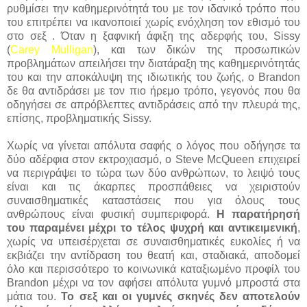
ρυθμίσει την καθημερινότητά του με τον ιδανικό τρόπο που
του επιτρέπει να ικανοποιεί χωρίς ενόχληση τον εθισμό του
στο σεξ . Όταν η ξαφνική άφιξη της αδερφής του, Sissy
(
Carey Mulligan
), και των δικών της προσωπικών
προβλημάτων απειλήσει την διατάραξη της καθημερινότητάς
του και την αποκάλυψη της ιδιωτικής του ζωής, ο Brandon
δε θα αντιδράσει με τον πιο ήρεμο τρόπο, γεγονός που θα
οδηγήσει σε απρόβλεπτες αντιδράσεις από την πλευρά της,
επίσης, προβληματικής Sissy.
Χωρίς να γίνεται απόλυτα σαφής ο λόγος που οδήγησε τα
δύο αδέρφια στον εκτροχιασμό, ο Steve McQueen επιχειρεί
να περιγράψει το τώρα των δύο ανθρώπων, το λειψό τους
είναι και τις άκαρπες προσπάθειες να χειριστούν
συναισθηματικές καταστάσεις που για όλους τους
ανθρώπους είναι φυσική συμπεριφορά.
Η παρατήρησή
του παραμένει μέχρι το τέλος ψυχρή και αντικειμενική
,
χωρίς να υπεισέρχεται σε συναισθηματικές ευκολίες ή να
εκβιάζει την αντίδραση του θεατή και, σταδιακά, αποδομεί
όλο και περισσότερο το κοινωνικά καταξιωμένο προφίλ του
Brandon μέχρι να τον αφήσει απόλυτα γυμνό μπροστά στα
μάτια του.
Το σεξ και οι γυμνές σκηνές δεν αποτελούν