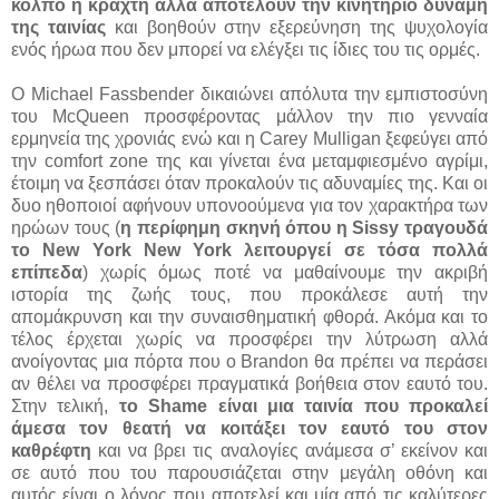
κόλπο ή κράχτη αλλά αποτελούν την κινητήριο δύναμη
της ταινίας
και βοηθούν στην εξερεύνηση της ψυχολογία
ενός ήρωα που δεν μπορεί να ελέγξει τις ίδιες του τις ορμές.
O Michael Fassbender δικαιώνει απόλυτα την εμπιστοσύνη
του McQueen προσφέροντας μάλλον την πιο γενναία
ερμηνεία της χρονιάς ενώ και η Carey Mulligan ξεφεύγει από
την comfort zone της και γίνεται ένα μεταμφιεσμένο αγρίμι,
έτοιμη να ξεσπάσει όταν προκαλούν τις αδυναμίες της. Και οι
δυο ηθοποιοί αφήνουν υπονοούμενα για τον χαρακτήρα των
ηρώων τους (
η περίφημη σκηνή όπου η Sissy τραγουδά
το New York New York λειτουργεί σε τόσα πολλά
επίπεδα
) χωρίς όμως ποτέ να μαθαίνουμε την ακριβή
ιστορία της ζωής τους, που προκάλεσε αυτή την
απομάκρυνση και την συναισθηματική φθορά. Ακόμα και το
τέλος έρχεται χωρίς να προσφέρει την λύτρωση αλλά
ανοίγοντας μια πόρτα που ο Brandon θα πρέπει να περάσει
αν θέλει να προσφέρει πραγματικά βοήθεια στον εαυτό του.
Στην τελική,
το Shame είναι μια ταινία που προκαλεί
άμεσα τον θεατή να κοιτάξει τον εαυτό του στον
καθρέφτη
και να βρει τις αναλογίες ανάμεσα σ’ εκείνον και
σε αυτό που του παρουσιάζεται στην μεγάλη οθόνη και
αυτός είναι ο λόγος που αποτελεί και μία από τις καλύτερες