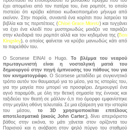
προσπαθεί να επιδιορθώσει το μοναδικό πράγμα που του
έχει απομείνει από τον πατέρα του, ένα ρομπότ, το οποίο
πιστεύει ότι κρύβει κάποιο κωδικοποιημένο μήνυμα από
εκείνον. Στην πορεία, συναντά ένα κορίτσι που λατρεύει τα
βιβλία και τις περιπέτειες (
Chloë Grace Moretz
) και τυγχάνει
να έχει ένα κλειδί που μυστηριωδώς μοιάζει να ταιριάζει
στην κλειδαριά του ρομπότ αλλά και τον κηδεμόνα της (
Ben
Kingsley
), ο οποίος φαίνεται να κρύβει μανιωδώς κάτι από
το παρελθόν του.
Ο Scorsese ΕΙΝΑΙ ο Hugo.
Το βλέμμα του νεαρού
πρωταγωνιστή είναι η νοσταλγική ματιά του
δημιουργού στην πηγή έμπνευσης του πάθους του για
τον κινηματογράφο
. Ο Scorsese μεταδίδει με συγκινητικό
τρόπο αυτόν τον θαυμασμό για το μέσο, για τις ιστορίες του,
για την μαγεία που μπορεί να προσφέρει. Δημιουργεί ένα
αγνό παραμύθι, με όλη την θετική σημασία της έννοιας και
ταξιδεύει τον θεατή σε μάλλον ό,τι πιο όμορφο εμφανίστηκε
στην μεγάλη οθόνη τελευταία. Σε μια εξαίρεση για την ιστορία
του μέσου,
το 3D χρησιμοποιείται επιτέλους
αποτελεσματικά (ακούς John Carter;)
, δίνει απεριόριστο
βάθος στην εικόνα, το μάτι χάνεται στον ορίζοντα του
Παρισιού και η ανάβαση στον ψηλό πύργο του σταθμού