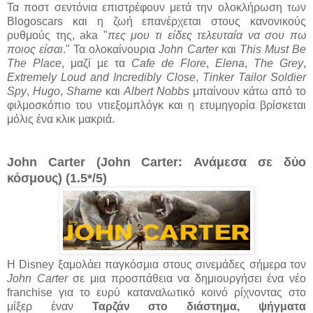
Τα ποστ σεντόνια επιστρέφουν μετά την ολοκλήρωση των
Blogoscars και η ζωή επανέρχεται στους κανονικούς
ρυθμούς της, aka "
πες μου τι είδες τελευταία να σου πω
ποιος είσαι
." Τα ολοκαίνουρια
John Carter
και
This Must Be
The Place
, μαζί με τα
Cafe de Flore
,
Elena
,
The Grey
,
Extremely Loud and Incredibly Close
,
Tinker Tailor Soldier
Spy
,
Hugo
,
Shame
και
Albert Nobbs
μπαίνουν κάτω από το
φιλμοσκόπιο του ντιεξομπλόγκ και η ετυμηγορία βρίσκεται
μόλις ένα κλικ μακριά.
John Carter (John Carter: Ανάμεσα σε δύο
κόσμους) (1.5*/5)
Η Disney ξαμολάει παγκόσμια στους σινεμάδες σήμερα τον
John Carter
σε μια προσπάθεια να δημιουργήσει ένα νέο
franchise για το ευρύ καταναλωτικό κοινό ρίχνοντας στο
μίξερ έναν
Ταρζάν στο διάστημα, ψήγματα